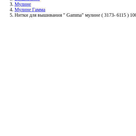
Мулине
Мулине Гамма
Нитки для вышивания " Gamma" мулине ( 3173- 6115 ) 1