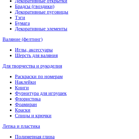
Декоративные открытки
Брадсы (гвоздики)
Декоративные пуговицы
Тэги
Бумага
Декоративные элементы
Валяние (фелтинг)
Иглы, аксессуары
Шерсть для валяния
Для творчества и рукоделия
Раскраски по номерам
Наклейки
Книги
Фурнитура для игрушек
Флористика
Фоамиран
Краски
Спицы и крючки
Лепка и пластика
Полимерная глина