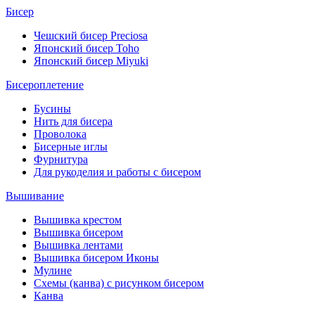
Бисер
Чешский бисер Preciosa
Японский бисер Toho
Японский бисер Miyuki
Бисероплетение
Бусины
Нить для бисера
Проволока
Бисерные иглы
Фурнитура
Для рукоделия и работы с бисером
Вышивание
Вышивка крестом
Вышивка бисером
Вышивка лентами
Вышивка бисером Иконы
Мулине
Схемы (канва) с рисунком бисером
Канва