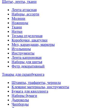
Шитье, ленты, ткани
Лента атласная
Наборы, ассорти
Молнии
Ножницы
Ткани
Нитки
Тесьма отделочная
Коробочки, шкатулки
Мел, карандаши, маркеры
Игольницы
Инструменты
Лента капроновая
Наборы для шитья
Фетр декоративный
Товары для скрапбукинга
Штампы, трафареты, чернила
Клеящие материалы, инструменты
Бумага для квиллинга
Наборы бумаги
Дыроколы
Чипборды