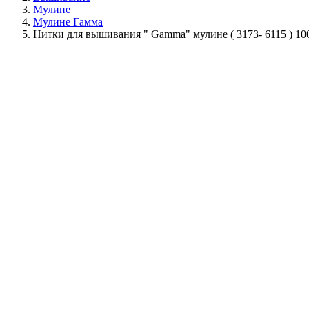
Мулине
Мулине Гамма
Нитки для вышивания " Gamma" мулине ( 3173- 6115 ) 1