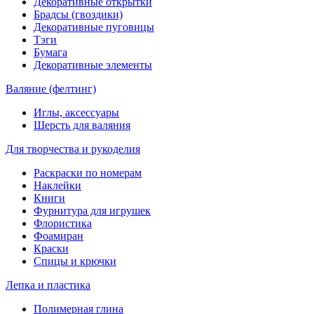
Декоративные открытки
Брадсы (гвоздики)
Декоративные пуговицы
Тэги
Бумага
Декоративные элементы
Валяние (фелтинг)
Иглы, аксессуары
Шерсть для валяния
Для творчества и рукоделия
Раскраски по номерам
Наклейки
Книги
Фурнитура для игрушек
Флористика
Фоамиран
Краски
Спицы и крючки
Лепка и пластика
Полимерная глина