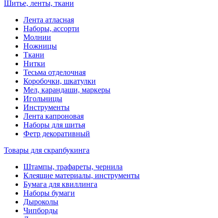
Шитье, ленты, ткани
Лента атласная
Наборы, ассорти
Молнии
Ножницы
Ткани
Нитки
Тесьма отделочная
Коробочки, шкатулки
Мел, карандаши, маркеры
Игольницы
Инструменты
Лента капроновая
Наборы для шитья
Фетр декоративный
Товары для скрапбукинга
Штампы, трафареты, чернила
Клеящие материалы, инструменты
Бумага для квиллинга
Наборы бумаги
Дыроколы
Чипборды