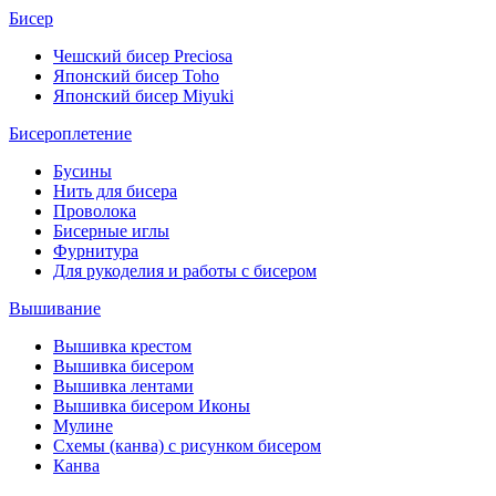
Бисер
Чешский бисер Preciosa
Японский бисер Toho
Японский бисер Miyuki
Бисероплетение
Бусины
Нить для бисера
Проволока
Бисерные иглы
Фурнитура
Для рукоделия и работы с бисером
Вышивание
Вышивка крестом
Вышивка бисером
Вышивка лентами
Вышивка бисером Иконы
Мулине
Схемы (канва) с рисунком бисером
Канва