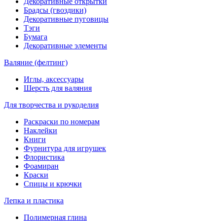
Декоративные открытки
Брадсы (гвоздики)
Декоративные пуговицы
Тэги
Бумага
Декоративные элементы
Валяние (фелтинг)
Иглы, аксессуары
Шерсть для валяния
Для творчества и рукоделия
Раскраски по номерам
Наклейки
Книги
Фурнитура для игрушек
Флористика
Фоамиран
Краски
Спицы и крючки
Лепка и пластика
Полимерная глина