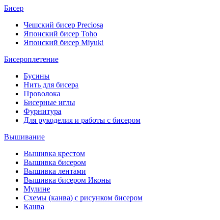
Бисер
Чешский бисер Preciosa
Японский бисер Toho
Японский бисер Miyuki
Бисероплетение
Бусины
Нить для бисера
Проволока
Бисерные иглы
Фурнитура
Для рукоделия и работы с бисером
Вышивание
Вышивка крестом
Вышивка бисером
Вышивка лентами
Вышивка бисером Иконы
Мулине
Схемы (канва) с рисунком бисером
Канва