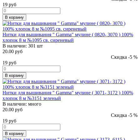
19
руб
В корзину
Нитки для вышивания " Gamma" мулине ( 0820- 3070 ) 100%
хлопок 8 м №1095 св. сиреневый
В наличии:
301 шт
20.00 руб
Скидка -5 %
19
руб
В корзину
Нитки для вышивания " Gamma" мулине ( 3071- 3172 ) 100%
хлопок 8 м №3151 зеленый
В наличии:
много
20.00 руб
Скидка -5 %
19
руб
В корзину