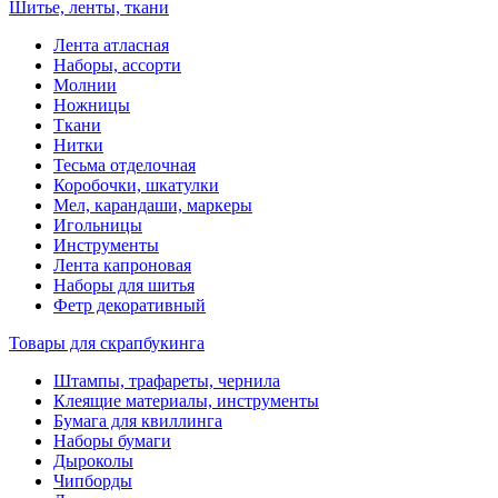
Шитье, ленты, ткани
Лента атласная
Наборы, ассорти
Молнии
Ножницы
Ткани
Нитки
Тесьма отделочная
Коробочки, шкатулки
Мел, карандаши, маркеры
Игольницы
Инструменты
Лента капроновая
Наборы для шитья
Фетр декоративный
Товары для скрапбукинга
Штампы, трафареты, чернила
Клеящие материалы, инструменты
Бумага для квиллинга
Наборы бумаги
Дыроколы
Чипборды