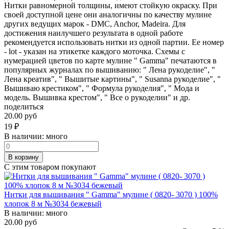
Нитки равномерной толщины, имеют стойкую окраску. При
своей доступной цене они аналогичны по качеству мулине
других ведущих марок - DMC, Anchor, Madeira. Для
достижения наилучшего результата в одной работе
рекомендуется использовать нитки из одной партии. Ее номер
- lot - указан на этикетке каждого моточка. Схемы с
нумерацией цветов по карте мулине " Gamma" печатаются в
популярных журналах по вышиванию: " Лена рукоделие", "
Лена креатив", " Вышитые картины", " Susanna рукоделие", "
Вышиваю крестиком", " Формула рукоделия", " Мода и
модель. Вышивка крестом", " Все о рукоделии" и др.
поделиться
20.00 руб
19
₽
В наличии:
много
В корзину
С этим товаром покупают
Нитки для вышивания " Gamma" мулине ( 0820- 3070 ) 100%
хлопок 8 м №3034 бежевый
В наличии:
много
20.00 руб