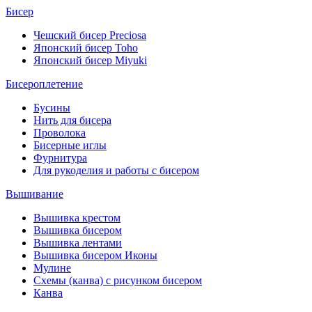
Бисер
Чешский бисер Preciosa
Японский бисер Toho
Японский бисер Miyuki
Бисероплетение
Бусины
Нить для бисера
Проволока
Бисерные иглы
Фурнитура
Для рукоделия и работы с бисером
Вышивание
Вышивка крестом
Вышивка бисером
Вышивка лентами
Вышивка бисером Иконы
Мулине
Схемы (канва) с рисунком бисером
Канва