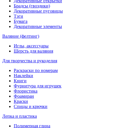
Декоративные открытки
Брадсы (гвоздики)
Декоративные пуговицы
Тэги
Бумага
Декоративные элементы
Валяние (фелтинг)
Иглы, аксессуары
Шерсть для валяния
Для творчества и рукоделия
Раскраски по номерам
Наклейки
Книги
Фурнитура для игрушек
Флористика
Фоамиран
Краски
Спицы и крючки
Лепка и пластика
Полимерная глина