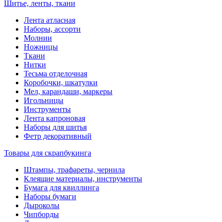
Шитье, ленты, ткани
Лента атласная
Наборы, ассорти
Молнии
Ножницы
Ткани
Нитки
Тесьма отделочная
Коробочки, шкатулки
Мел, карандаши, маркеры
Игольницы
Инструменты
Лента капроновая
Наборы для шитья
Фетр декоративный
Товары для скрапбукинга
Штампы, трафареты, чернила
Клеящие материалы, инструменты
Бумага для квиллинга
Наборы бумаги
Дыроколы
Чипборды