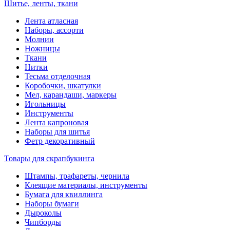
Шитье, ленты, ткани
Лента атласная
Наборы, ассорти
Молнии
Ножницы
Ткани
Нитки
Тесьма отделочная
Коробочки, шкатулки
Мел, карандаши, маркеры
Игольницы
Инструменты
Лента капроновая
Наборы для шитья
Фетр декоративный
Товары для скрапбукинга
Штампы, трафареты, чернила
Клеящие материалы, инструменты
Бумага для квиллинга
Наборы бумаги
Дыроколы
Чипборды