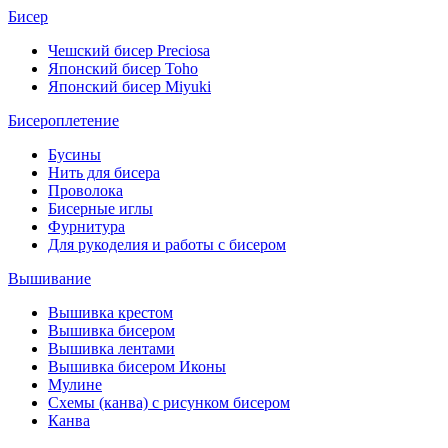
Бисер
Чешский бисер Preciosa
Японский бисер Toho
Японский бисер Miyuki
Бисероплетение
Бусины
Нить для бисера
Проволока
Бисерные иглы
Фурнитура
Для рукоделия и работы с бисером
Вышивание
Вышивка крестом
Вышивка бисером
Вышивка лентами
Вышивка бисером Иконы
Мулине
Схемы (канва) с рисунком бисером
Канва