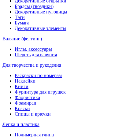
Декоративные открытки
Брадсы (гвоздики)
Декоративные пуговицы
Тэги
Бумага
Декоративные элементы
Валяние (фелтинг)
Иглы, аксессуары
Шерсть для валяния
Для творчества и рукоделия
Раскраски по номерам
Наклейки
Книги
Фурнитура для игрушек
Флористика
Фоамиран
Краски
Спицы и крючки
Лепка и пластика
Полимерная глина