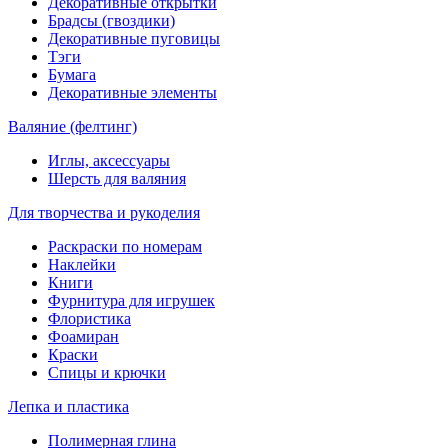
Декоративные открытки
Брадсы (гвоздики)
Декоративные пуговицы
Тэги
Бумага
Декоративные элементы
Валяние (фелтинг)
Иглы, аксессуары
Шерсть для валяния
Для творчества и рукоделия
Раскраски по номерам
Наклейки
Книги
Фурнитура для игрушек
Флористика
Фоамиран
Краски
Спицы и крючки
Лепка и пластика
Полимерная глина