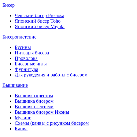
Бисер
Чешский бисер Preciosa
Японский бисер Toho
Японский бисер Miyuki
Бисероплетение
Бусины
Нить для бисера
Проволока
Бисерные иглы
Фурнитура
Для рукоделия и работы с бисером
Вышивание
Вышивка крестом
Вышивка бисером
Вышивка лентами
Вышивка бисером Иконы
Мулине
Схемы (канва) с рисунком бисером
Канва