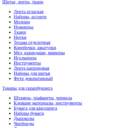
Шитье, ленты, ткани
Лента атласная
Наборы, ассорти
Молнии
Ножницы
Ткани
Нитки
Тесьма отделочная
Коробочки, шкатулки
Мел, карандаши, маркеры
Игольницы
Инструменты
Лента капроновая
Наборы для шитья
Фетр декоративный
Товары для скрапбукинга
Штампы, трафареты, чернила
Клеящие материалы, инструменты
Бумага для квиллинга
Наборы бумаги
Дыроколы
Чипборды