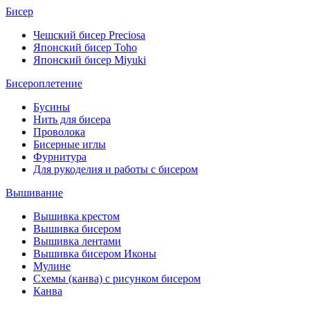
Бисер
Чешский бисер Preciosa
Японский бисер Toho
Японский бисер Miyuki
Бисероплетение
Бусины
Нить для бисера
Проволока
Бисерные иглы
Фурнитура
Для рукоделия и работы с бисером
Вышивание
Вышивка крестом
Вышивка бисером
Вышивка лентами
Вышивка бисером Иконы
Мулине
Схемы (канва) с рисунком бисером
Канва