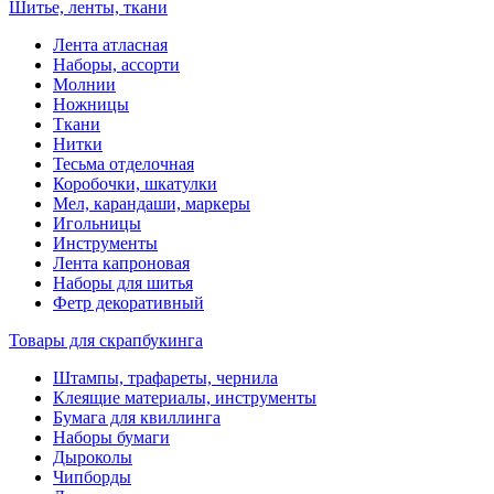
Шитье, ленты, ткани
Лента атласная
Наборы, ассорти
Молнии
Ножницы
Ткани
Нитки
Тесьма отделочная
Коробочки, шкатулки
Мел, карандаши, маркеры
Игольницы
Инструменты
Лента капроновая
Наборы для шитья
Фетр декоративный
Товары для скрапбукинга
Штампы, трафареты, чернила
Клеящие материалы, инструменты
Бумага для квиллинга
Наборы бумаги
Дыроколы
Чипборды