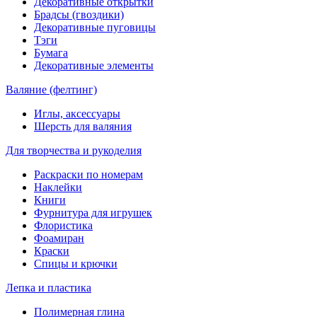
Декоративные открытки
Брадсы (гвоздики)
Декоративные пуговицы
Тэги
Бумага
Декоративные элементы
Валяние (фелтинг)
Иглы, аксессуары
Шерсть для валяния
Для творчества и рукоделия
Раскраски по номерам
Наклейки
Книги
Фурнитура для игрушек
Флористика
Фоамиран
Краски
Спицы и крючки
Лепка и пластика
Полимерная глина