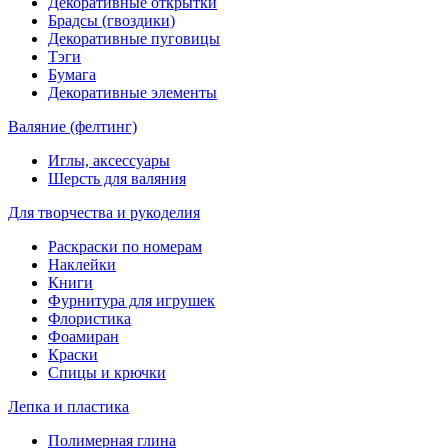
Декоративные открытки
Брадсы (гвоздики)
Декоративные пуговицы
Тэги
Бумага
Декоративные элементы
Валяние (фелтинг)
Иглы, аксессуары
Шерсть для валяния
Для творчества и рукоделия
Раскраски по номерам
Наклейки
Книги
Фурнитура для игрушек
Флористика
Фоамиран
Краски
Спицы и крючки
Лепка и пластика
Полимерная глина