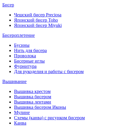
Бисер
Чешский бисер Preciosa
Японский бисер Toho
Японский бисер Miyuki
Бисероплетение
Бусины
Нить для бисера
Проволока
Бисерные иглы
Фурнитура
Для рукоделия и работы с бисером
Вышивание
Вышивка крестом
Вышивка бисером
Вышивка лентами
Вышивка бисером Иконы
Мулине
Схемы (канва) с рисунком бисером
Канва