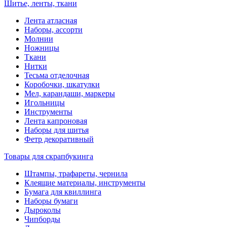
Шитье, ленты, ткани
Лента атласная
Наборы, ассорти
Молнии
Ножницы
Ткани
Нитки
Тесьма отделочная
Коробочки, шкатулки
Мел, карандаши, маркеры
Игольницы
Инструменты
Лента капроновая
Наборы для шитья
Фетр декоративный
Товары для скрапбукинга
Штампы, трафареты, чернила
Клеящие материалы, инструменты
Бумага для квиллинга
Наборы бумаги
Дыроколы
Чипборды