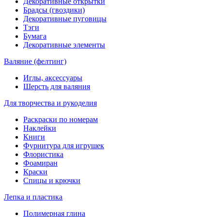
Декоративные открытки
Брадсы (гвоздики)
Декоративные пуговицы
Тэги
Бумага
Декоративные элементы
Валяние (фелтинг)
Иглы, аксессуары
Шерсть для валяния
Для творчества и рукоделия
Раскраски по номерам
Наклейки
Книги
Фурнитура для игрушек
Флористика
Фоамиран
Краски
Спицы и крючки
Лепка и пластика
Полимерная глина