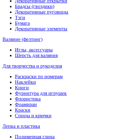
Декоративные открытки
Брадсы (гвоздики)
Декоративные пуговицы
Тэги
Бумага
Декоративные элементы
Валяние (фелтинг)
Иглы, аксессуары
Шерсть для валяния
Для творчества и рукоделия
Раскраски по номерам
Наклейки
Книги
Фурнитура для игрушек
Флористика
Фоамиран
Краски
Спицы и крючки
Лепка и пластика
Полимерная глина