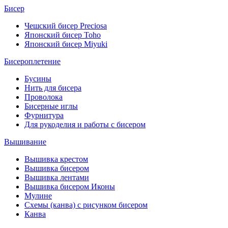
Бисер
Чешский бисер Preciosa
Японский бисер Toho
Японский бисер Miyuki
Бисероплетение
Бусины
Нить для бисера
Проволока
Бисерные иглы
Фурнитура
Для рукоделия и работы с бисером
Вышивание
Вышивка крестом
Вышивка бисером
Вышивка лентами
Вышивка бисером Иконы
Мулине
Схемы (канва) с рисунком бисером
Канва