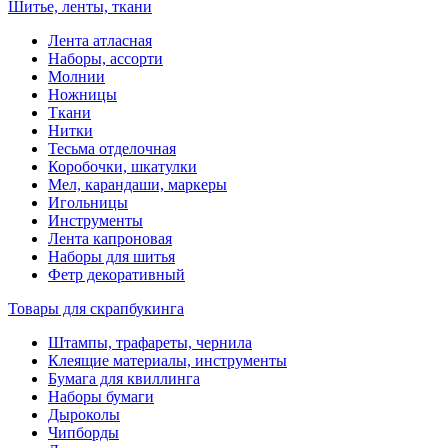
Шитье, ленты, ткани
Лента атласная
Наборы, ассорти
Молнии
Ножницы
Ткани
Нитки
Тесьма отделочная
Коробочки, шкатулки
Мел, карандаши, маркеры
Игольницы
Инструменты
Лента капроновая
Наборы для шитья
Фетр декоративный
Товары для скрапбукинга
Штампы, трафареты, чернила
Клеящие материалы, инструменты
Бумага для квиллинга
Наборы бумаги
Дыроколы
Чипборды