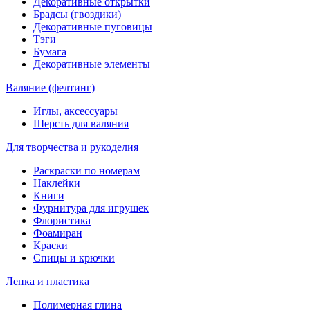
Декоративные открытки
Брадсы (гвоздики)
Декоративные пуговицы
Тэги
Бумага
Декоративные элементы
Валяние (фелтинг)
Иглы, аксессуары
Шерсть для валяния
Для творчества и рукоделия
Раскраски по номерам
Наклейки
Книги
Фурнитура для игрушек
Флористика
Фоамиран
Краски
Спицы и крючки
Лепка и пластика
Полимерная глина