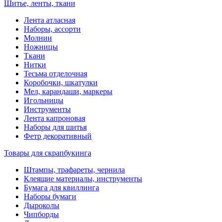
Шитье, ленты, ткани
Лента атласная
Наборы, ассорти
Молнии
Ножницы
Ткани
Нитки
Тесьма отделочная
Коробочки, шкатулки
Мел, карандаши, маркеры
Игольницы
Инструменты
Лента капроновая
Наборы для шитья
Фетр декоративный
Товары для скрапбукинга
Штампы, трафареты, чернила
Клеящие материалы, инструменты
Бумага для квиллинга
Наборы бумаги
Дыроколы
Чипборды