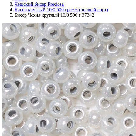
Чешский бисер Preciosa
Бисер круглый 10/0 500 грамм (первый сорт)
Бисер Чехия круглый 10/0 500 г 37342