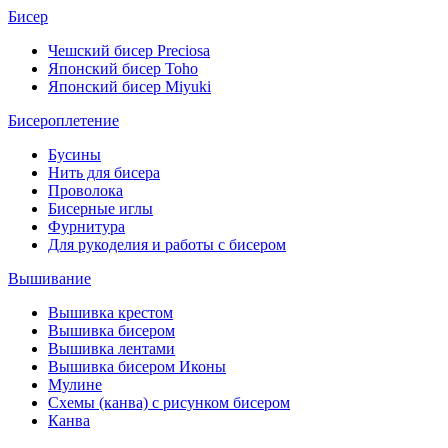
Бисер
Чешский бисер Preciosa
Японский бисер Toho
Японский бисер Miyuki
Бисероплетение
Бусины
Нить для бисера
Проволока
Бисерные иглы
Фурнитура
Для рукоделия и работы с бисером
Вышивание
Вышивка крестом
Вышивка бисером
Вышивка лентами
Вышивка бисером Иконы
Мулине
Схемы (канва) с рисунком бисером
Канва