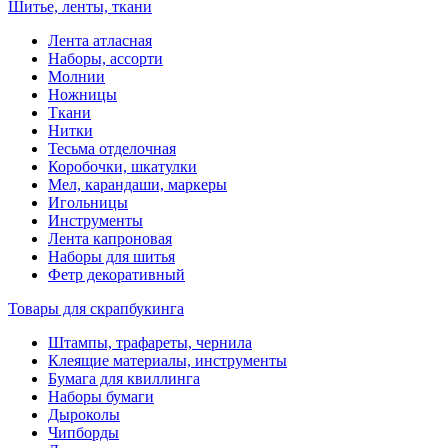
Шитье, ленты, ткани
Лента атласная
Наборы, ассорти
Молнии
Ножницы
Ткани
Нитки
Тесьма отделочная
Коробочки, шкатулки
Мел, карандаши, маркеры
Игольницы
Инструменты
Лента капроновая
Наборы для шитья
Фетр декоративный
Товары для скрапбукинга
Штампы, трафареты, чернила
Клеящие материалы, инструменты
Бумага для квиллинга
Наборы бумаги
Дыроколы
Чипборды