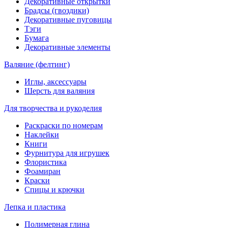
Декоративные открытки
Брадсы (гвоздики)
Декоративные пуговицы
Тэги
Бумага
Декоративные элементы
Валяние (фелтинг)
Иглы, аксессуары
Шерсть для валяния
Для творчества и рукоделия
Раскраски по номерам
Наклейки
Книги
Фурнитура для игрушек
Флористика
Фоамиран
Краски
Спицы и крючки
Лепка и пластика
Полимерная глина