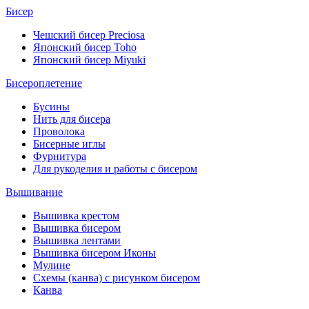
Бисер
Чешский бисер Preciosa
Японский бисер Toho
Японский бисер Miyuki
Бисероплетение
Бусины
Нить для бисера
Проволока
Бисерные иглы
Фурнитура
Для рукоделия и работы с бисером
Вышивание
Вышивка крестом
Вышивка бисером
Вышивка лентами
Вышивка бисером Иконы
Мулине
Схемы (канва) с рисунком бисером
Канва