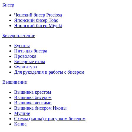
Бисер
Чешский бисер Preciosa
Японский бисер Toho
Японский бисер Miyuki
Бисероплетение
Бусины
Нить для бисера
Проволока
Бисерные иглы
Фурнитура
Для рукоделия и работы с бисером
Вышивание
Вышивка крестом
Вышивка бисером
Вышивка лентами
Вышивка бисером Иконы
Мулине
Схемы (канва) с рисунком бисером
Канва