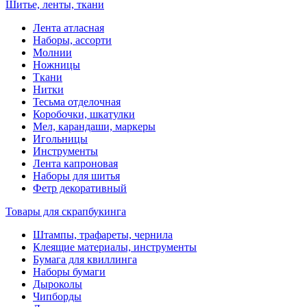
Шитье, ленты, ткани
Лента атласная
Наборы, ассорти
Молнии
Ножницы
Ткани
Нитки
Тесьма отделочная
Коробочки, шкатулки
Мел, карандаши, маркеры
Игольницы
Инструменты
Лента капроновая
Наборы для шитья
Фетр декоративный
Товары для скрапбукинга
Штампы, трафареты, чернила
Клеящие материалы, инструменты
Бумага для квиллинга
Наборы бумаги
Дыроколы
Чипборды