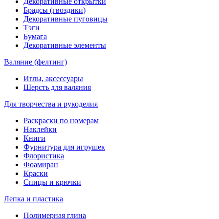
Декоративные открытки
Брадсы (гвоздики)
Декоративные пуговицы
Тэги
Бумага
Декоративные элементы
Валяние (фелтинг)
Иглы, аксессуары
Шерсть для валяния
Для творчества и рукоделия
Раскраски по номерам
Наклейки
Книги
Фурнитура для игрушек
Флористика
Фоамиран
Краски
Спицы и крючки
Лепка и пластика
Полимерная глина