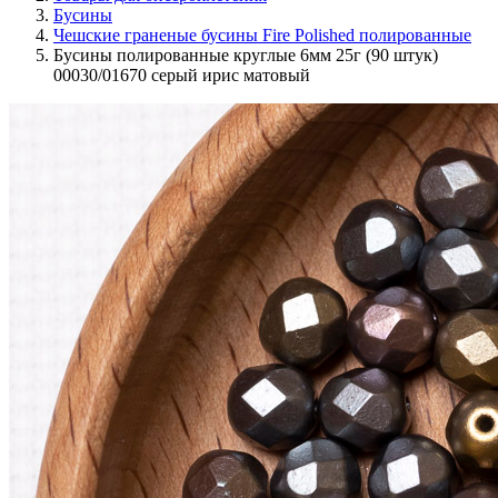
Бусины
Чешские граненые бусины Fire Polished полированные
Бусины полированные круглые 6мм 25г (90 штук)
00030/01670 серый ирис матовый