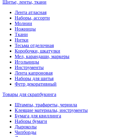
Шитье, ленты, ткани
Лента атласная
Наборы, ассорти
Молнии
Ножницы
Ткани
Нитки
Тесьма отделочная
Коробочки, шкатулки
Мел, карандаши, маркеры
Игольницы
Инструменты
Лента капроновая
Наборы для шитья
Фетр декоративный
Товары для скрапбукинга
Штампы, трафареты, чернила
Клеящие материалы, инструменты
Бумага для квиллинга
Наборы бумаги
Дыроколы
Чипборды