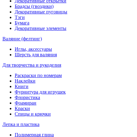
Декоративные открытки
Брадсы (гвоздики)
Декоративные пуговицы
Тэги
Бумага
Декоративные элементы
Валяние (фелтинг)
Иглы, аксессуары
Шерсть для валяния
Для творчества и рукоделия
Раскраски по номерам
Наклейки
Книги
Фурнитура для игрушек
Флористика
Фоамиран
Краски
Спицы и крючки
Лепка и пластика
Полимерная глина