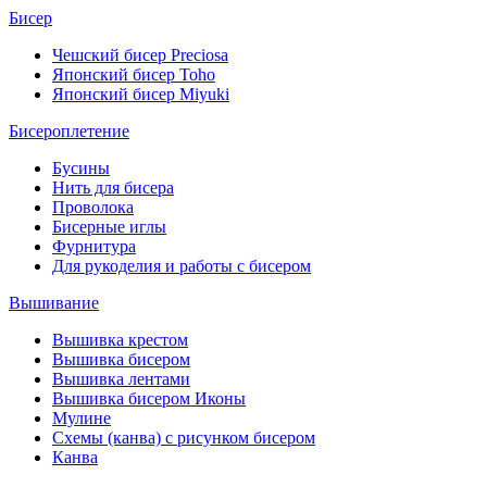
Бисер
Чешский бисер Preciosa
Японский бисер Toho
Японский бисер Miyuki
Бисероплетение
Бусины
Нить для бисера
Проволока
Бисерные иглы
Фурнитура
Для рукоделия и работы с бисером
Вышивание
Вышивка крестом
Вышивка бисером
Вышивка лентами
Вышивка бисером Иконы
Мулине
Схемы (канва) с рисунком бисером
Канва