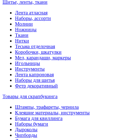
Шитье, ленты, ткани
Лента атласная
Наборы, ассорти
Молнии
Ножницы
Ткани
Нитки
Тесьма отделочная
Коробочки, шкатулки
Мел, карандаши, маркеры
Игольницы
Инструменты
Лента капроновая
Наборы для шитья
Фетр декоративный
Товары для скрапбукинга
Штампы, трафареты, чернила
Клеящие материалы, инструменты
Бумага для квиллинга
Наборы бумаги
Дыроколы
Чипборды