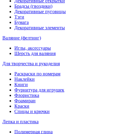
Декоративные открытки
Брадсы (гвоздики)
Декоративные пуговицы
Тэги
Бумага
Декоративные элементы
Валяние (фелтинг)
Иглы, аксессуары
Шерсть для валяния
Для творчества и рукоделия
Раскраски по номерам
Наклейки
Книги
Фурнитура для игрушек
Флористика
Фоамиран
Краски
Спицы и крючки
Лепка и пластика
Полимерная глина