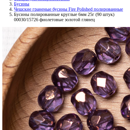
Бусины
Чешские граненые бусины Fire Polished полированные
Бусины полированные круглые 6мм 25г (90 штук)
00030/15726 фиолетовые золотой глянец