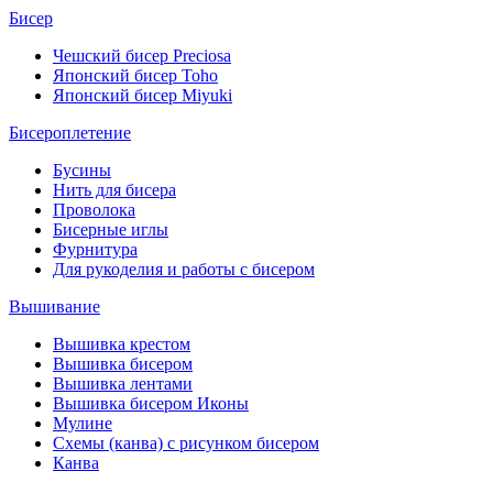
Бисер
Чешский бисер Preciosa
Японский бисер Toho
Японский бисер Miyuki
Бисероплетение
Бусины
Нить для бисера
Проволока
Бисерные иглы
Фурнитура
Для рукоделия и работы с бисером
Вышивание
Вышивка крестом
Вышивка бисером
Вышивка лентами
Вышивка бисером Иконы
Мулине
Схемы (канва) с рисунком бисером
Канва