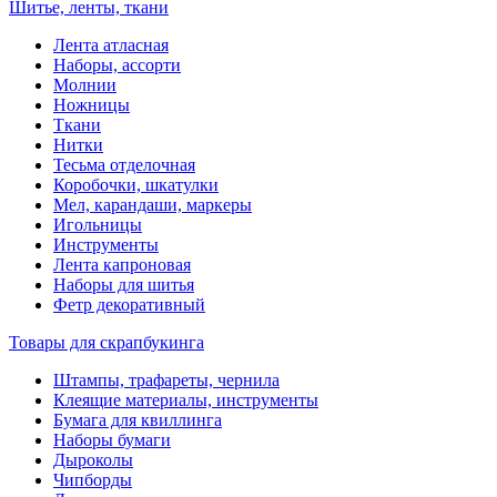
Шитье, ленты, ткани
Лента атласная
Наборы, ассорти
Молнии
Ножницы
Ткани
Нитки
Тесьма отделочная
Коробочки, шкатулки
Мел, карандаши, маркеры
Игольницы
Инструменты
Лента капроновая
Наборы для шитья
Фетр декоративный
Товары для скрапбукинга
Штампы, трафареты, чернила
Клеящие материалы, инструменты
Бумага для квиллинга
Наборы бумаги
Дыроколы
Чипборды