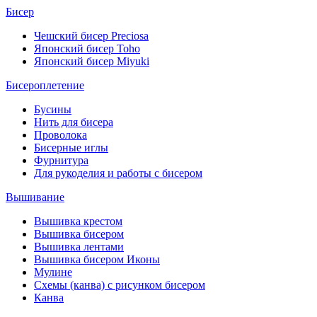
Бисер
Чешский бисер Preciosa
Японский бисер Toho
Японский бисер Miyuki
Бисероплетение
Бусины
Нить для бисера
Проволока
Бисерные иглы
Фурнитура
Для рукоделия и работы с бисером
Вышивание
Вышивка крестом
Вышивка бисером
Вышивка лентами
Вышивка бисером Иконы
Мулине
Схемы (канва) с рисунком бисером
Канва