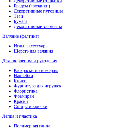
Декоративные открытки
Брадсы (гвоздики)
Декоративные пуговицы
Тэги
Бумага
Декоративные элементы
Валяние (фелтинг)
Иглы, аксессуары
Шерсть для валяния
Для творчества и рукоделия
Раскраски по номерам
Наклейки
Книги
Фурнитура для игрушек
Флористика
Фоамиран
Краски
Спицы и крючки
Лепка и пластика
Полимерная глина