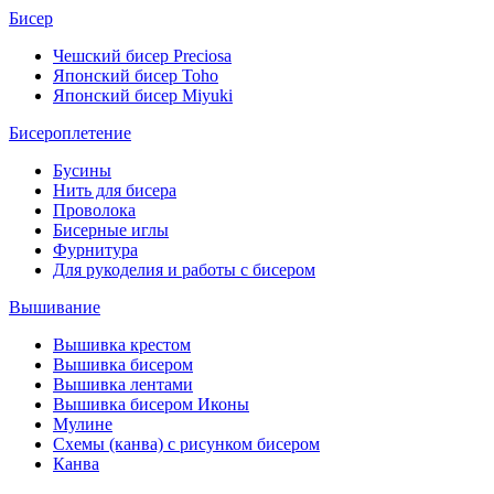
Бисер
Чешский бисер Preciosa
Японский бисер Toho
Японский бисер Miyuki
Бисероплетение
Бусины
Нить для бисера
Проволока
Бисерные иглы
Фурнитура
Для рукоделия и работы с бисером
Вышивание
Вышивка крестом
Вышивка бисером
Вышивка лентами
Вышивка бисером Иконы
Мулине
Схемы (канва) с рисунком бисером
Канва