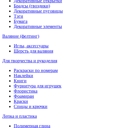
Декоративные открытки
Брадсы (гвоздики)
Декоративные пуговицы
Тэги
Бумага
Декоративные элементы
Валяние (фелтинг)
Иглы, аксессуары
Шерсть для валяния
Для творчества и рукоделия
Раскраски по номерам
Наклейки
Книги
Фурнитура для игрушек
Флористика
Фоамиран
Краски
Спицы и крючки
Лепка и пластика
Полимерная глина