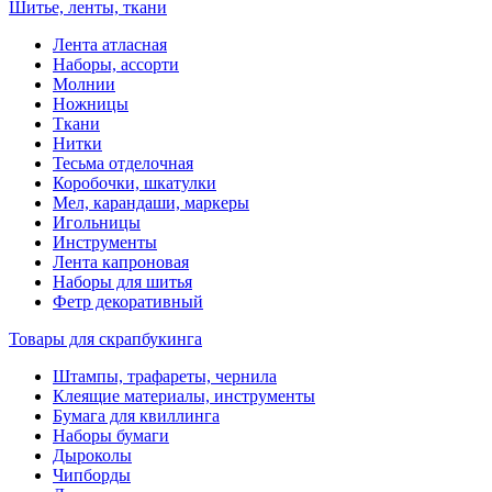
Шитье, ленты, ткани
Лента атласная
Наборы, ассорти
Молнии
Ножницы
Ткани
Нитки
Тесьма отделочная
Коробочки, шкатулки
Мел, карандаши, маркеры
Игольницы
Инструменты
Лента капроновая
Наборы для шитья
Фетр декоративный
Товары для скрапбукинга
Штампы, трафареты, чернила
Клеящие материалы, инструменты
Бумага для квиллинга
Наборы бумаги
Дыроколы
Чипборды