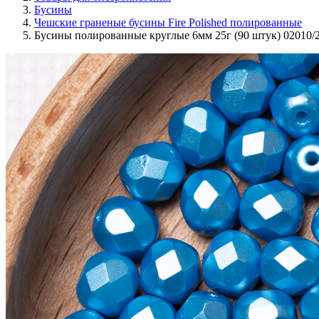
Бусины
Чешские граненые бусины Fire Polished полированные
Бусины полированные круглые 6мм 25г (90 штук) 02010/