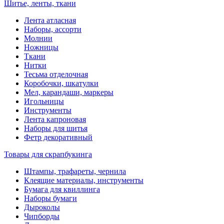
Шитье, ленты, ткани
Лента атласная
Наборы, ассорти
Молнии
Ножницы
Ткани
Нитки
Тесьма отделочная
Коробочки, шкатулки
Мел, карандаши, маркеры
Игольницы
Инструменты
Лента капроновая
Наборы для шитья
Фетр декоративный
Товары для скрапбукинга
Штампы, трафареты, чернила
Клеящие материалы, инструменты
Бумага для квиллинга
Наборы бумаги
Дыроколы
Чипборды