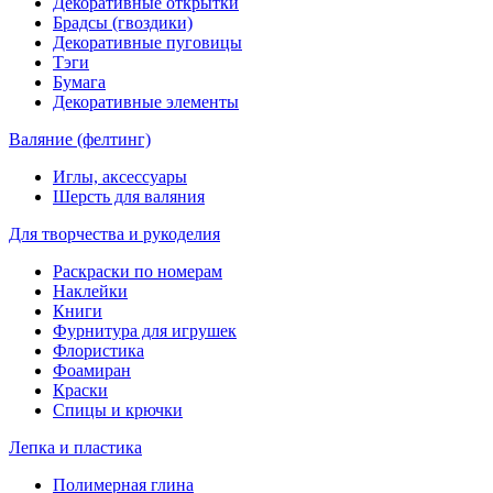
Декоративные открытки
Брадсы (гвоздики)
Декоративные пуговицы
Тэги
Бумага
Декоративные элементы
Валяние (фелтинг)
Иглы, аксессуары
Шерсть для валяния
Для творчества и рукоделия
Раскраски по номерам
Наклейки
Книги
Фурнитура для игрушек
Флористика
Фоамиран
Краски
Спицы и крючки
Лепка и пластика
Полимерная глина