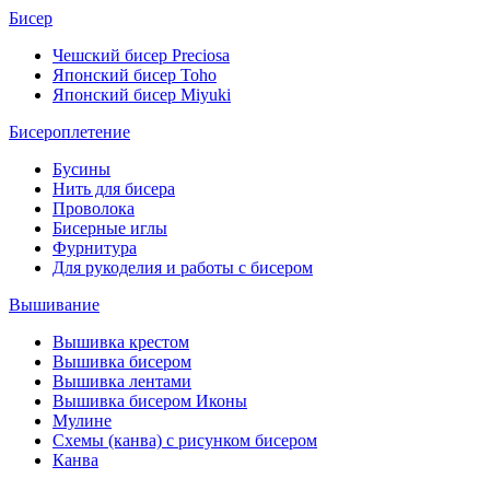
Бисер
Чешский бисер Preciosa
Японский бисер Toho
Японский бисер Miyuki
Бисероплетение
Бусины
Нить для бисера
Проволока
Бисерные иглы
Фурнитура
Для рукоделия и работы с бисером
Вышивание
Вышивка крестом
Вышивка бисером
Вышивка лентами
Вышивка бисером Иконы
Мулине
Схемы (канва) с рисунком бисером
Канва