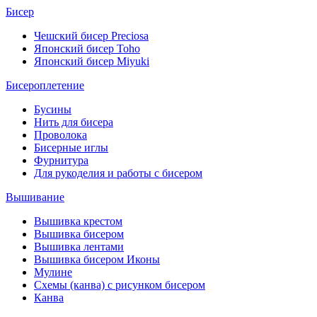
Бисер
Чешский бисер Preciosa
Японский бисер Toho
Японский бисер Miyuki
Бисероплетение
Бусины
Нить для бисера
Проволока
Бисерные иглы
Фурнитура
Для рукоделия и работы с бисером
Вышивание
Вышивка крестом
Вышивка бисером
Вышивка лентами
Вышивка бисером Иконы
Мулине
Схемы (канва) с рисунком бисером
Канва