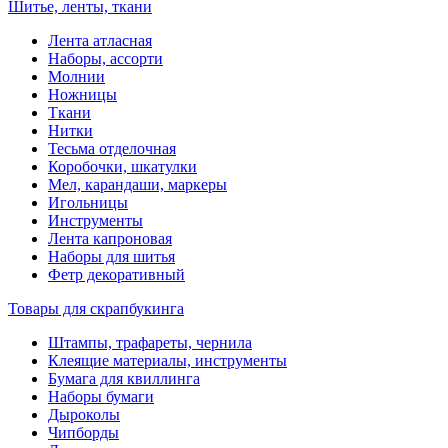
Шитье, ленты, ткани
Лента атласная
Наборы, ассорти
Молнии
Ножницы
Ткани
Нитки
Тесьма отделочная
Коробочки, шкатулки
Мел, карандаши, маркеры
Игольницы
Инструменты
Лента капроновая
Наборы для шитья
Фетр декоративный
Товары для скрапбукинга
Штампы, трафареты, чернила
Клеящие материалы, инструменты
Бумага для квиллинга
Наборы бумаги
Дыроколы
Чипборды