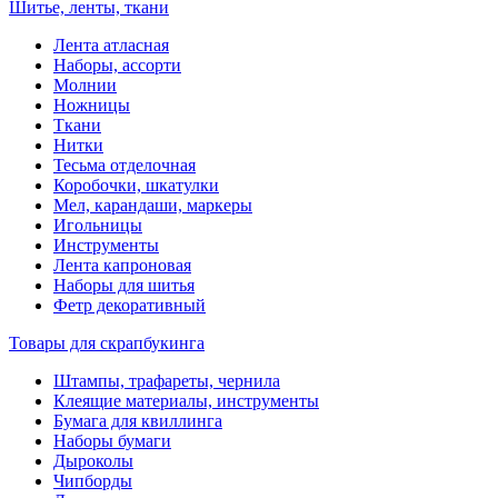
Шитье, ленты, ткани
Лента атласная
Наборы, ассорти
Молнии
Ножницы
Ткани
Нитки
Тесьма отделочная
Коробочки, шкатулки
Мел, карандаши, маркеры
Игольницы
Инструменты
Лента капроновая
Наборы для шитья
Фетр декоративный
Товары для скрапбукинга
Штампы, трафареты, чернила
Клеящие материалы, инструменты
Бумага для квиллинга
Наборы бумаги
Дыроколы
Чипборды