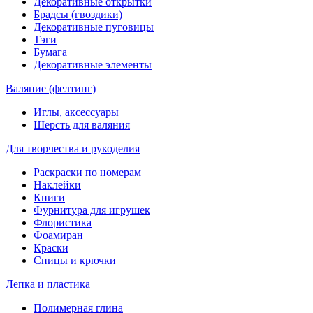
Декоративные открытки
Брадсы (гвоздики)
Декоративные пуговицы
Тэги
Бумага
Декоративные элементы
Валяние (фелтинг)
Иглы, аксессуары
Шерсть для валяния
Для творчества и рукоделия
Раскраски по номерам
Наклейки
Книги
Фурнитура для игрушек
Флористика
Фоамиран
Краски
Спицы и крючки
Лепка и пластика
Полимерная глина