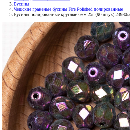
Бусины
Чешские граненые бусины Fire Polished полированные
Бусины полированные круглые 6мм 25г (90 штук) 23980/