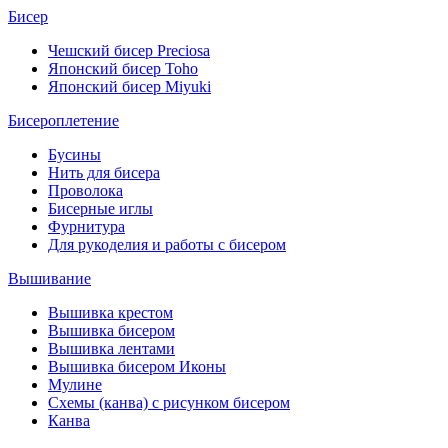
Бисер
Чешский бисер Preciosa
Японский бисер Toho
Японский бисер Miyuki
Бисероплетение
Бусины
Нить для бисера
Проволока
Бисерные иглы
Фурнитура
Для рукоделия и работы с бисером
Вышивание
Вышивка крестом
Вышивка бисером
Вышивка лентами
Вышивка бисером Иконы
Мулине
Схемы (канва) с рисунком бисером
Канва