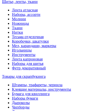
Шитье, ленты, ткани
Лента атласная
Наборы, ассорти
Молнии
Ножницы
Ткани
Нитки
Тесьма отделочная
Коробочки, шкатулки
Мел, карандаши, маркеры
Игольницы
Инструменты
Лента капроновая
Наборы для шитья
Фетр декоративный
Товары для скрапбукинга
Штампы, трафареты, чернила
Клеящие материалы, инструменты
Бумага для квиллинга
Наборы бумаги
Дыроколы
Чипборды