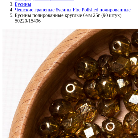
Бусины
Чешские граненые бусины Fire Polished полированные
Бусины полированные круглые 6мм 25г (90 штук)
50220/15496