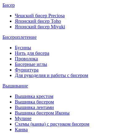
Бисер
Чешский бисер Preciosa
Японский бисер Toho
Японский бисер Miyuki
Бисероплетение
Бусины
Нить для бисера
Проволока
Бисерные иглы
Фурнитура
Для рукоделия и работы с бисером
Вышивание
Вышивка крестом
Вышивка бисером
Вышивка лентами
Вышивка бисером Иконы
Мулине
Схемы (канва) с рисунком бисером
Канва