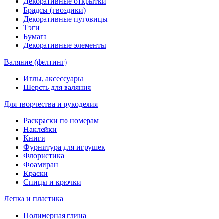
Декоративные открытки
Брадсы (гвоздики)
Декоративные пуговицы
Тэги
Бумага
Декоративные элементы
Валяние (фелтинг)
Иглы, аксессуары
Шерсть для валяния
Для творчества и рукоделия
Раскраски по номерам
Наклейки
Книги
Фурнитура для игрушек
Флористика
Фоамиран
Краски
Спицы и крючки
Лепка и пластика
Полимерная глина