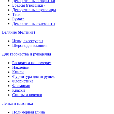
Декоративные открытки
Брадсы (гвоздики)
Декоративные пуговицы
Тэги
Бумага
Декоративные элементы
Валяние (фелтинг)
Иглы, аксессуары
Шерсть для валяния
Для творчества и рукоделия
Раскраски по номерам
Наклейки
Книги
Фурнитура для игрушек
Флористика
Фоамиран
Краски
Спицы и крючки
Лепка и пластика
Полимерная глина