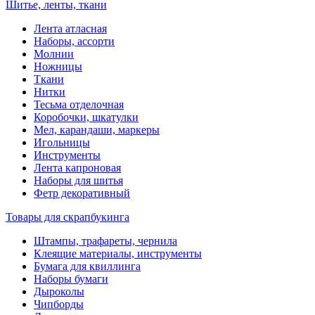
Шитье, ленты, ткани
Лента атласная
Наборы, ассорти
Молнии
Ножницы
Ткани
Нитки
Тесьма отделочная
Коробочки, шкатулки
Мел, карандаши, маркеры
Игольницы
Инструменты
Лента капроновая
Наборы для шитья
Фетр декоративный
Товары для скрапбукинга
Штампы, трафареты, чернила
Клеящие материалы, инструменты
Бумага для квиллинга
Наборы бумаги
Дыроколы
Чипборды