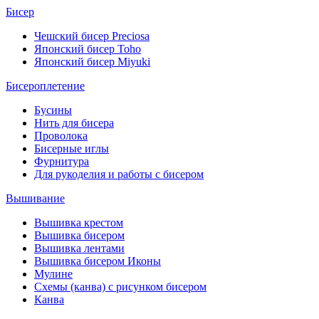
Бисер
Чешский бисер Preciosa
Японский бисер Toho
Японский бисер Miyuki
Бисероплетение
Бусины
Нить для бисера
Проволока
Бисерные иглы
Фурнитура
Для рукоделия и работы с бисером
Вышивание
Вышивка крестом
Вышивка бисером
Вышивка лентами
Вышивка бисером Иконы
Мулине
Схемы (канва) с рисунком бисером
Канва