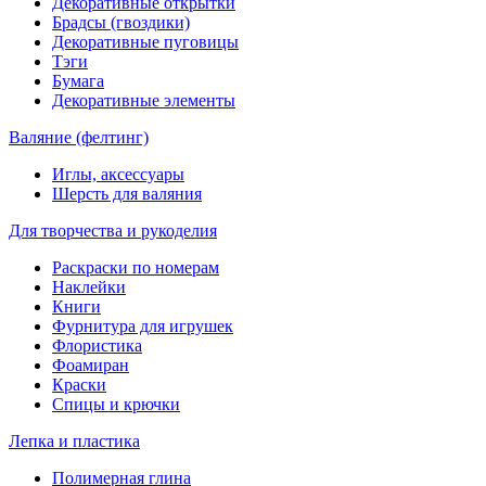
Декоративные открытки
Брадсы (гвоздики)
Декоративные пуговицы
Тэги
Бумага
Декоративные элементы
Валяние (фелтинг)
Иглы, аксессуары
Шерсть для валяния
Для творчества и рукоделия
Раскраски по номерам
Наклейки
Книги
Фурнитура для игрушек
Флористика
Фоамиран
Краски
Спицы и крючки
Лепка и пластика
Полимерная глина