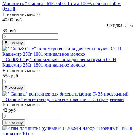
Мононить " Gamma" MF- 04 0. 15 мм 100% нейлон 250 м
белый
В наличии:
много
40.00 руб
Скидка -3 %
39
руб
В корзину
" Craft& Clay" полимерная глина для лепки кукол CCH
Кашемир 250г 1801 миндальное молоко
В наличии:
много
558
руб
В корзину
" Gamma" контейнер для бисера пластик T- 35 прозрачный
В наличии:
много
42
руб
В корзину