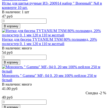
Иглы для шитья ручные ИЗ- 200914 набор " Военный" №8 в
конверте 10 шт.
В наличии:
1 шт
47
руб
В корзину
Нитки для бисера TYTANIUM TNM 80% полиамид, 20%
полиэстер 0. 1 мм 120 я 110 м желтый
В наличии:
много
54
руб
В корзину
Мононить " Gamma" MF- 04 0. 20 мм 100% нейлон 250 м
белый
В наличии:
много
41.00 руб
Скидка -2 %
40
руб
В корзину