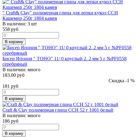
" Craft& Clay" полимерная глина для лепки кукол CCH
Кашемир 250г 1804 камея
В наличии:
3 шт
558
руб
В корзину
Бисер Япония " TOHO" 11/ 0 круглый 2. 2 мм 5 г №PF0558
серебряный
В наличии:
много
183.00 руб
Скидка -1 %
181
руб
В корзину
Craft & Clay полимерная глина CCH 52 г 1001 белый
В наличии:
много
186
руб
В корзину