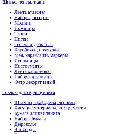
Шитье, ленты, ткани
Лента атласная
Наборы, ассорти
Молнии
Ножницы
Ткани
Нитки
Тесьма отделочная
Коробочки, шкатулки
Мел, карандаши, маркеры
Игольницы
Инструменты
Лента капроновая
Наборы для шитья
Фетр декоративный
Товары для скрапбукинга
Штампы, трафареты, чернила
Клеящие материалы, инструменты
Бумага для квиллинга
Наборы бумаги
Дыроколы
Чипборды