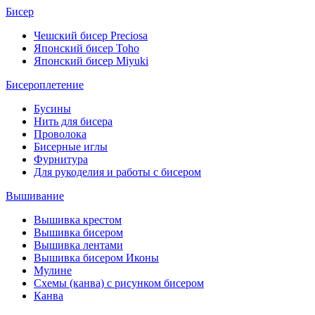
Бисер
Чешский бисер Preciosa
Японский бисер Toho
Японский бисер Miyuki
Бисероплетение
Бусины
Нить для бисера
Проволока
Бисерные иглы
Фурнитура
Для рукоделия и работы с бисером
Вышивание
Вышивка крестом
Вышивка бисером
Вышивка лентами
Вышивка бисером Иконы
Мулине
Схемы (канва) с рисунком бисером
Канва