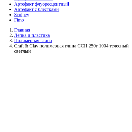
Артефакт флуоресцентный
Артефакт с блестками
Sculpey
Fimo
Главная
Лепка и пластика
Полимерная глина
Craft & Clay полимерная глина CCH 250г 1004 телесный
светлый