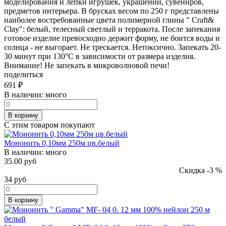
моделирования и лепки игрушек, украшений, сувениров,
предметов интерьера. В брусках весом по 250 г представлены
наиболее востребованные цвета полимерной глины " Craft&
Clay": белый, телесный светлый и терракота. После запекания
готовое изделие превосходно держит форму, не боится воды и
солнца - не выгорает. Не трескается. Нетоксично. Запекать 20-
30 минут при 130°C в зависимости от размера изделия.
Внимание! Не запекать в микроволновой печи!
поделиться
691
₽
В наличии:
много
В корзину
С этим товаром покупают
Мононить 0,10мм 250м цв.белый
В наличии:
много
35.00 руб
Скидка -3 %
34
руб
В корзину