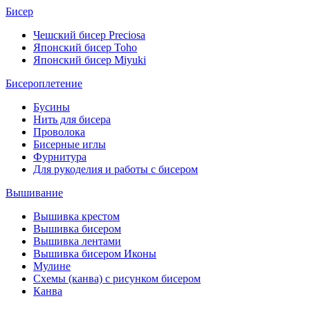
Бисер
Чешский бисер Preciosa
Японский бисер Toho
Японский бисер Miyuki
Бисероплетение
Бусины
Нить для бисера
Проволока
Бисерные иглы
Фурнитура
Для рукоделия и работы с бисером
Вышивание
Вышивка крестом
Вышивка бисером
Вышивка лентами
Вышивка бисером Иконы
Мулине
Схемы (канва) с рисунком бисером
Канва