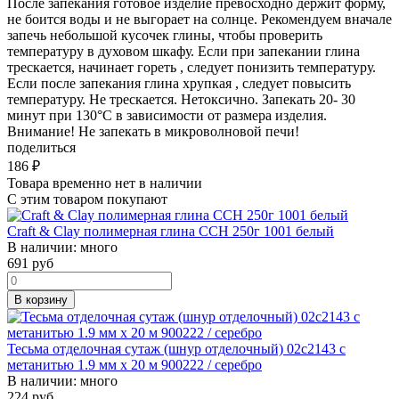
После запекания готовое изделие превосходно держит форму,
не боится воды и не выгорает на солнце. Рекомендуем вначале
запечь небольшой кусочек глины, чтобы проверить
температуру в духовом шкафу. Если при запекании глина
трескается, начинает гореть , следует понизить температуру.
Если после запекания глина хрупкая , следует повысить
температуру. Не трескается. Нетоксично. Запекать 20- 30
минут при 130°C в зависимости от размера изделия.
Внимание! Не запекать в микроволновой печи!
поделиться
186
₽
Товара временно нет в наличии
С этим товаром покупают
Craft & Clay полимерная глина CCH 250г 1001 белый
В наличии:
много
691
руб
В корзину
Тесьма отделочная сутаж (шнур отделочный) 02с2143 с
метанитью 1.9 мм х 20 м 900222 / серебро
В наличии:
много
224
руб