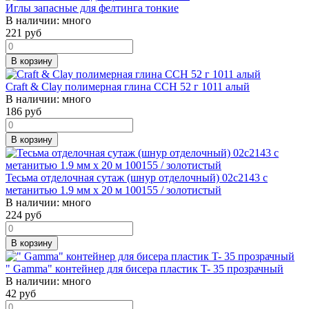
Иглы запасные для фелтинга тонкие
В наличии:
много
221
руб
В корзину
Craft & Clay полимерная глина CCH 52 г 1011 алый
В наличии:
много
186
руб
В корзину
Тесьма отделочная сутаж (шнур отделочный) 02с2143 с
метанитью 1.9 мм х 20 м 100155 / золотистый
В наличии:
много
224
руб
В корзину
" Gamma" контейнер для бисера пластик T- 35 прозрачный
В наличии:
много
42
руб