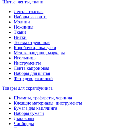
Шитье, ленты, ткани
Лента атласная
Наборы, ассорти
Молнии
Ножницы
Ткани
Нитки
Тесьма отделочная
Коробочки, шкатулки
Мел, карандаши, маркеры
Игольницы
Инструменты
Лента капроновая
Наборы для шитья
Фетр декоративный
Товары для скрапбукинга
Штампы, трафареты, чернила
Клеящие материалы, инструменты
Бумага для квиллинга
Наборы бумаги
Дыроколы
Чипборды