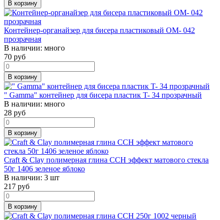
В корзину
Контейнер-органайзер для бисера пластиковый OM- 042
прозрачная
В наличии:
много
70
руб
В корзину
" Gamma" контейнер для бисера пластик T- 34 прозрачный
В наличии:
много
28
руб
В корзину
Craft & Clay полимерная глина CCH эффект матового стекла
50г 1406 зеленое яблоко
В наличии:
3 шт
217
руб
В корзину