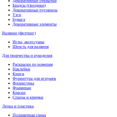
Декоративные открытки
Брадсы (гвоздики)
Декоративные пуговицы
Тэги
Бумага
Декоративные элементы
Валяние (фелтинг)
Иглы, аксессуары
Шерсть для валяния
Для творчества и рукоделия
Раскраски по номерам
Наклейки
Книги
Фурнитура для игрушек
Флористика
Фоамиран
Краски
Спицы и крючки
Лепка и пластика
Полимерная глина