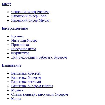
Бисер
Чешский бисер Preciosa
Японский бисер Toho
Японский бисер Miyuki
Бисероплетение
Бусины
Нить для бисера
Проволока
Бисерные иглы
Фурнитура
Для рукоделия и работы с бисером
Вышивание
Вышивка крестом
Вышивка бисером
Вышивка лентами
Вышивка бисером Иконы
Мулине
Схемы (канва) с рисунком бисером
Канва