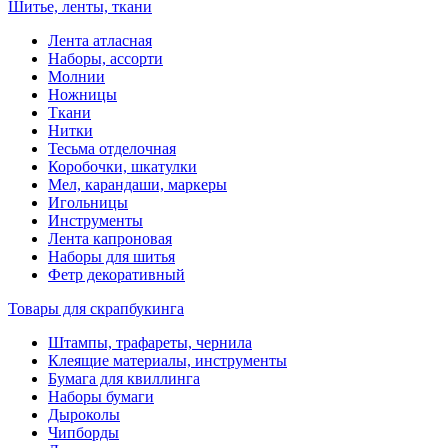
Шитье, ленты, ткани
Лента атласная
Наборы, ассорти
Молнии
Ножницы
Ткани
Нитки
Тесьма отделочная
Коробочки, шкатулки
Мел, карандаши, маркеры
Игольницы
Инструменты
Лента капроновая
Наборы для шитья
Фетр декоративный
Товары для скрапбукинга
Штампы, трафареты, чернила
Клеящие материалы, инструменты
Бумага для квиллинга
Наборы бумаги
Дыроколы
Чипборды