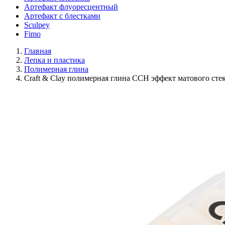
Артефакт флуоресцентный
Артефакт с блестками
Sculpey
Fimo
Главная
Лепка и пластика
Полимерная глина
Craft & Clay полимерная глина CCH эффект матового сте