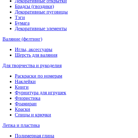
Декоративные открытки
Брадсы (гвоздики)
Декоративные пуговицы
Тэги
Бумага
Декоративные элементы
Валяние (фелтинг)
Иглы, аксессуары
Шерсть для валяния
Для творчества и рукоделия
Раскраски по номерам
Наклейки
Книги
Фурнитура для игрушек
Флористика
Фоамиран
Краски
Спицы и крючки
Лепка и пластика
Полимерная глина