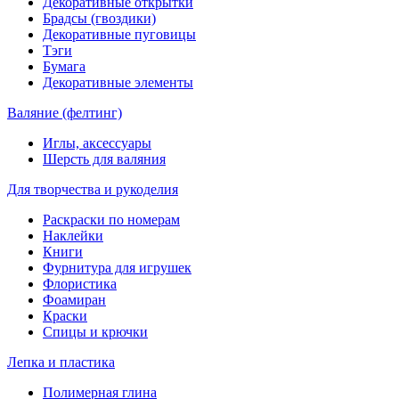
Декоративные открытки
Брадсы (гвоздики)
Декоративные пуговицы
Тэги
Бумага
Декоративные элементы
Валяние (фелтинг)
Иглы, аксессуары
Шерсть для валяния
Для творчества и рукоделия
Раскраски по номерам
Наклейки
Книги
Фурнитура для игрушек
Флористика
Фоамиран
Краски
Спицы и крючки
Лепка и пластика
Полимерная глина