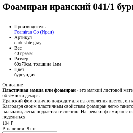
Фоамиран иранский 041/1 бург
Производитель
Foamiran Co (Иран)
Артикул
dark slate gray
Вес
40 грамм
Размер
60x70см, толщина 1мм
Цвет
бургундия
Описание
Пластичная замша или фоамиран
- это мягкий листовой мате
объёмного декора.
Иранский фом отлично подходит для изготовления цветов, он м
Благодаря своим пластичным свойствам фоамиран легко тянетс
пальцами, легко поддается тиснению. Нагревают фоамиран с 
поделиться
104
₽
В наличии:
8 шт