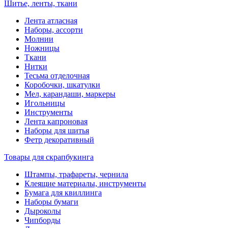
Шитье, ленты, ткани
Лента атласная
Наборы, ассорти
Молнии
Ножницы
Ткани
Нитки
Тесьма отделочная
Коробочки, шкатулки
Мел, карандаши, маркеры
Игольницы
Инструменты
Лента капроновая
Наборы для шитья
Фетр декоративный
Товары для скрапбукинга
Штампы, трафареты, чернила
Клеящие материалы, инструменты
Бумага для квиллинга
Наборы бумаги
Дыроколы
Чипборды