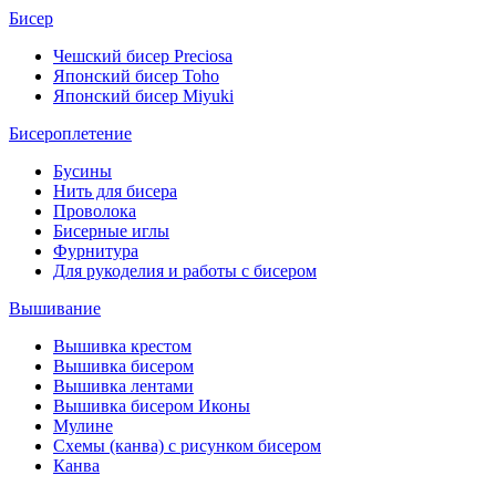
Бисер
Чешский бисер Preciosa
Японский бисер Toho
Японский бисер Miyuki
Бисероплетение
Бусины
Нить для бисера
Проволока
Бисерные иглы
Фурнитура
Для рукоделия и работы с бисером
Вышивание
Вышивка крестом
Вышивка бисером
Вышивка лентами
Вышивка бисером Иконы
Мулине
Схемы (канва) с рисунком бисером
Канва