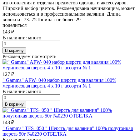
изготовления и отделки предметов одежды и аксессуаров.
Широкий выбор цветов. Рекомендована начинающим, может
использоваться и в профессиональном валянии. Длина
волокна : 73- 75Тонина : не более 29
поделиться
143
₽
В наличии:
много
В корзину
Рекомендуем посмотреть
127
₽
" Gamma" AFW- 040 набор шерсти для валяния 100%
мериносовая шерсть 4 х 10 г ассорти № 1
В наличии:
много
В корзину
143
₽
" Gamma" TFS- 050 " Шерсть для валяния" 100% полутонкая
шерсть 50г №0230 ОТБЕЛКА
В наличии:
много