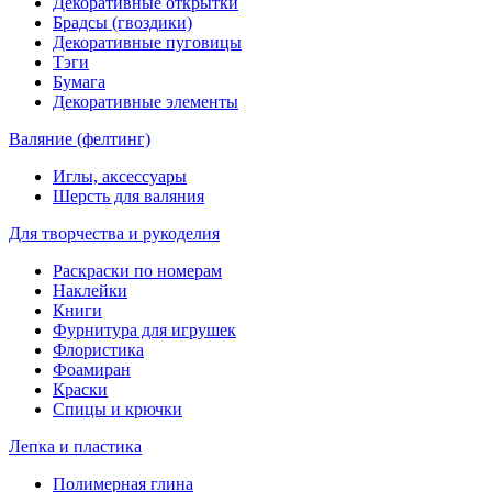
Декоративные открытки
Брадсы (гвоздики)
Декоративные пуговицы
Тэги
Бумага
Декоративные элементы
Валяние (фелтинг)
Иглы, аксессуары
Шерсть для валяния
Для творчества и рукоделия
Раскраски по номерам
Наклейки
Книги
Фурнитура для игрушек
Флористика
Фоамиран
Краски
Спицы и крючки
Лепка и пластика
Полимерная глина