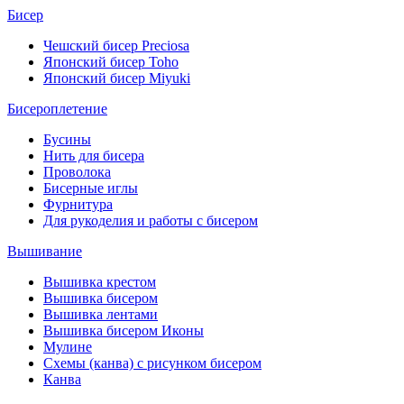
Бисер
Чешский бисер Preciosa
Японский бисер Toho
Японский бисер Miyuki
Бисероплетение
Бусины
Нить для бисера
Проволока
Бисерные иглы
Фурнитура
Для рукоделия и работы с бисером
Вышивание
Вышивка крестом
Вышивка бисером
Вышивка лентами
Вышивка бисером Иконы
Мулине
Схемы (канва) с рисунком бисером
Канва