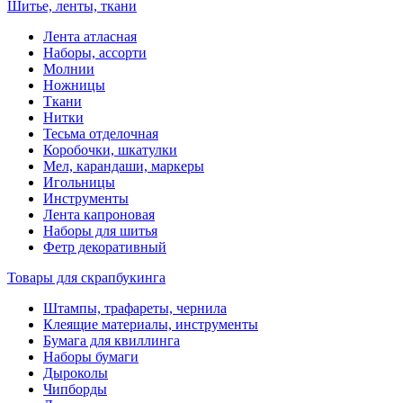
Шитье, ленты, ткани
Лента атласная
Наборы, ассорти
Молнии
Ножницы
Ткани
Нитки
Тесьма отделочная
Коробочки, шкатулки
Мел, карандаши, маркеры
Игольницы
Инструменты
Лента капроновая
Наборы для шитья
Фетр декоративный
Товары для скрапбукинга
Штампы, трафареты, чернила
Клеящие материалы, инструменты
Бумага для квиллинга
Наборы бумаги
Дыроколы
Чипборды