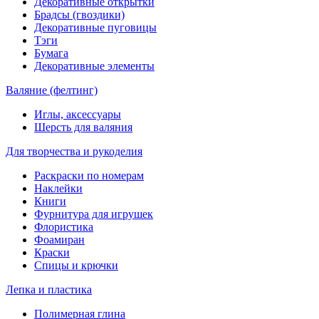
Декоративные открытки
Брадсы (гвоздики)
Декоративные пуговицы
Тэги
Бумага
Декоративные элементы
Валяние (фелтинг)
Иглы, аксессуары
Шерсть для валяния
Для творчества и рукоделия
Раскраски по номерам
Наклейки
Книги
Фурнитура для игрушек
Флористика
Фоамиран
Краски
Спицы и крючки
Лепка и пластика
Полимерная глина