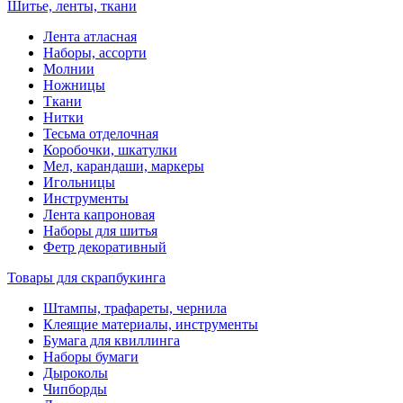
Шитье, ленты, ткани
Лента атласная
Наборы, ассорти
Молнии
Ножницы
Ткани
Нитки
Тесьма отделочная
Коробочки, шкатулки
Мел, карандаши, маркеры
Игольницы
Инструменты
Лента капроновая
Наборы для шитья
Фетр декоративный
Товары для скрапбукинга
Штампы, трафареты, чернила
Клеящие материалы, инструменты
Бумага для квиллинга
Наборы бумаги
Дыроколы
Чипборды