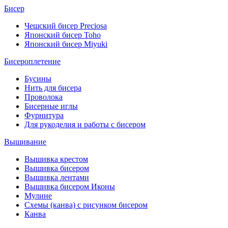
Бисер
Чешский бисер Preciosa
Японский бисер Toho
Японский бисер Miyuki
Бисероплетение
Бусины
Нить для бисера
Проволока
Бисерные иглы
Фурнитура
Для рукоделия и работы с бисером
Вышивание
Вышивка крестом
Вышивка бисером
Вышивка лентами
Вышивка бисером Иконы
Мулине
Схемы (канва) с рисунком бисером
Канва