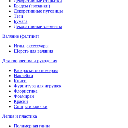
Декоративные открытки
Брадсы (гвоздики)
Декоративные пуговицы
Тэги
Бумага
Декоративные элементы
Валяние (фелтинг)
Иглы, аксессуары
Шерсть для валяния
Для творчества и рукоделия
Раскраски по номерам
Наклейки
Книги
Фурнитура для игрушек
Флористика
Фоамиран
Краски
Спицы и крючки
Лепка и пластика
Полимерная глина