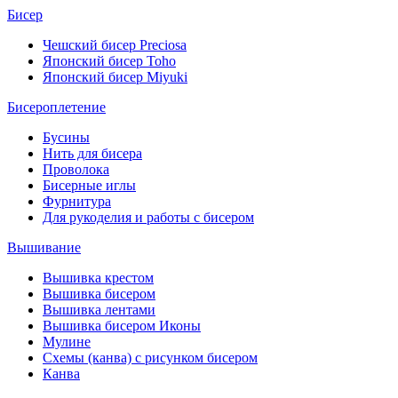
Бисер
Чешский бисер Preciosa
Японский бисер Toho
Японский бисер Miyuki
Бисероплетение
Бусины
Нить для бисера
Проволока
Бисерные иглы
Фурнитура
Для рукоделия и работы с бисером
Вышивание
Вышивка крестом
Вышивка бисером
Вышивка лентами
Вышивка бисером Иконы
Мулине
Схемы (канва) с рисунком бисером
Канва