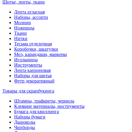
Шитье, ленты, ткани
Лента атласная
Наборы, ассорти
Молнии
Ножницы
Ткани
Нитки
Тесьма отделочная
Коробочки, шкатулки
Мел, карандаши, маркеры
Игольницы
Инструменты
Лента капроновая
Наборы для шитья
Фетр декоративный
Товары для скрапбукинга
Штампы, трафареты, чернила
Клеящие материалы, инструменты
Бумага для квиллинга
Наборы бумаги
Дыроколы
Чипборды