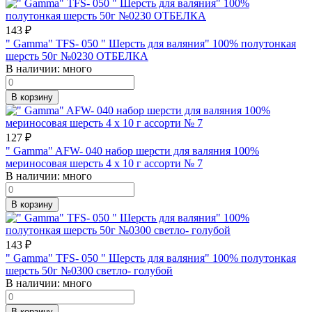
143
₽
" Gamma" TFS- 050 " Шерсть для валяния" 100% полутонкая
шерсть 50г №0230 ОТБЕЛКА
В наличии:
много
В корзину
127
₽
" Gamma" AFW- 040 набор шерсти для валяния 100%
мериносовая шерсть 4 х 10 г ассорти № 7
В наличии:
много
В корзину
143
₽
" Gamma" TFS- 050 " Шерсть для валяния" 100% полутонкая
шерсть 50г №0300 светло- голубой
В наличии:
много
В корзину