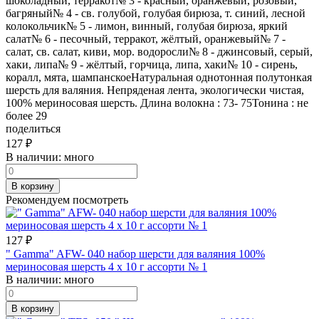
шоколадный, терракот№ 3 - красный, оранжевый, розовый,
багряный№ 4 - св. голубой, голубая бирюза, т. синий, лесной
колокольчик№ 5 - лимон, винный, голубая бирюза, яркий
салат№ 6 - песочный, терракот, жёлтый, оранжевый№ 7 -
салат, св. салат, киви, мор. водоросли№ 8 - джинсовый, серый,
хаки, липа№ 9 - жёлтый, горчица, липа, хаки№ 10 - сирень,
коралл, мята, шампанскоеНатуральная однотонная полутонкая
шерсть для валяния. Непряденая лента, экологически чистая,
100% мериносовая шерсть. Длина волокна : 73- 75Тонина : не
более 29
поделиться
127
₽
В наличии:
много
В корзину
Рекомендуем посмотреть
127
₽
" Gamma" AFW- 040 набор шерсти для валяния 100%
мериносовая шерсть 4 х 10 г ассорти № 1
В наличии:
много
В корзину