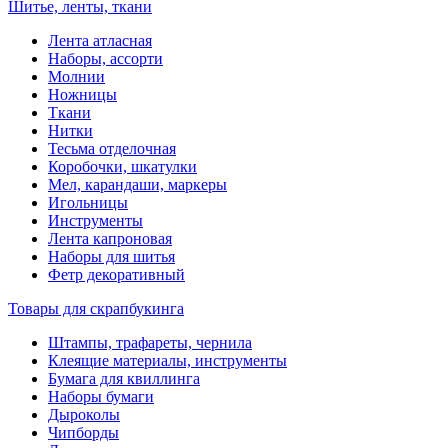
Шитье, ленты, ткани
Лента атласная
Наборы, ассорти
Молнии
Ножницы
Ткани
Нитки
Тесьма отделочная
Коробочки, шкатулки
Мел, карандаши, маркеры
Игольницы
Инструменты
Лента капроновая
Наборы для шитья
Фетр декоративный
Товары для скрапбукинга
Штампы, трафареты, чернила
Клеящие материалы, инструменты
Бумага для квиллинга
Наборы бумаги
Дыроколы
Чипборды