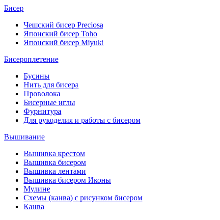
Бисер
Чешский бисер Preciosa
Японский бисер Toho
Японский бисер Miyuki
Бисероплетение
Бусины
Нить для бисера
Проволока
Бисерные иглы
Фурнитура
Для рукоделия и работы с бисером
Вышивание
Вышивка крестом
Вышивка бисером
Вышивка лентами
Вышивка бисером Иконы
Мулине
Схемы (канва) с рисунком бисером
Канва