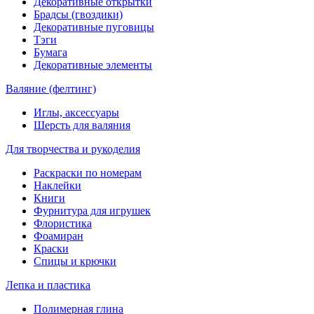
Декоративные открытки
Брадсы (гвоздики)
Декоративные пуговицы
Тэги
Бумага
Декоративные элементы
Валяние (фелтинг)
Иглы, аксессуары
Шерсть для валяния
Для творчества и рукоделия
Раскраски по номерам
Наклейки
Книги
Фурнитура для игрушек
Флористика
Фоамиран
Краски
Спицы и крючки
Лепка и пластика
Полимерная глина