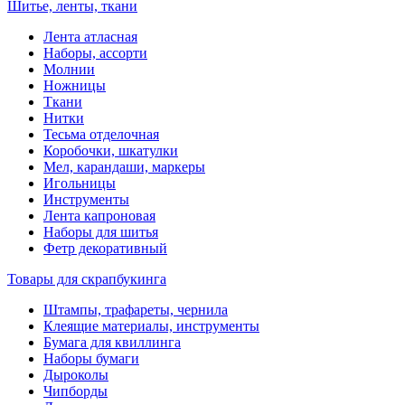
Шитье, ленты, ткани
Лента атласная
Наборы, ассорти
Молнии
Ножницы
Ткани
Нитки
Тесьма отделочная
Коробочки, шкатулки
Мел, карандаши, маркеры
Игольницы
Инструменты
Лента капроновая
Наборы для шитья
Фетр декоративный
Товары для скрапбукинга
Штампы, трафареты, чернила
Клеящие материалы, инструменты
Бумага для квиллинга
Наборы бумаги
Дыроколы
Чипборды