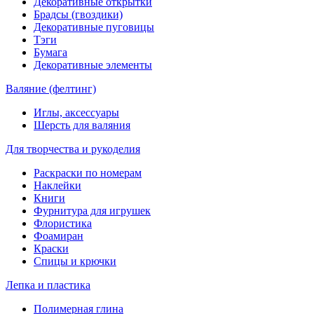
Декоративные открытки
Брадсы (гвоздики)
Декоративные пуговицы
Тэги
Бумага
Декоративные элементы
Валяние (фелтинг)
Иглы, аксессуары
Шерсть для валяния
Для творчества и рукоделия
Раскраски по номерам
Наклейки
Книги
Фурнитура для игрушек
Флористика
Фоамиран
Краски
Спицы и крючки
Лепка и пластика
Полимерная глина