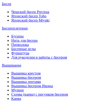
Бисер
Чешский бисер Preciosa
Японский бисер Toho
Японский бисер Miyuki
Бисероплетение
Бусины
Нить для бисера
Проволока
Бисерные иглы
Фурнитура
Для рукоделия и работы с бисером
Вышивание
Вышивка крестом
Вышивка бисером
Вышивка лентами
Вышивка бисером Иконы
Мулине
Схемы (канва) с рисунком бисером
Канва