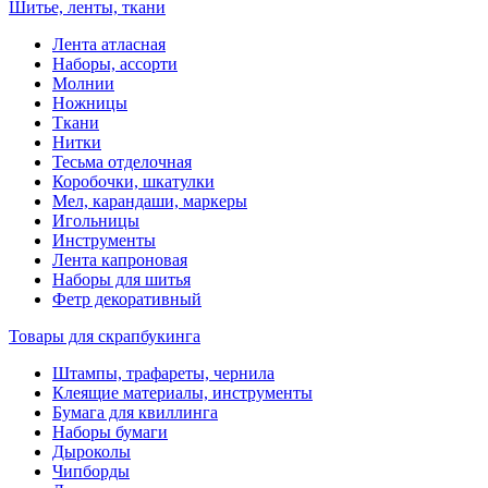
Шитье, ленты, ткани
Лента атласная
Наборы, ассорти
Молнии
Ножницы
Ткани
Нитки
Тесьма отделочная
Коробочки, шкатулки
Мел, карандаши, маркеры
Игольницы
Инструменты
Лента капроновая
Наборы для шитья
Фетр декоративный
Товары для скрапбукинга
Штампы, трафареты, чернила
Клеящие материалы, инструменты
Бумага для квиллинга
Наборы бумаги
Дыроколы
Чипборды