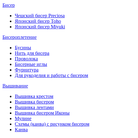
Бисер
Чешский бисер Preciosa
Японский бисер Toho
Японский бисер Miyuki
Бисероплетение
Бусины
Нить для бисера
Проволока
Бисерные иглы
Фурнитура
Для рукоделия и работы с бисером
Вышивание
Вышивка крестом
Вышивка бисером
Вышивка лентами
Вышивка бисером Иконы
Мулине
Схемы (канва) с рисунком бисером
Канва