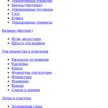
Декоративные открытки
Брадсы (гвоздики)
Декоративные пуговицы
Тэги
Бумага
Декоративные элементы
Валяние (фелтинг)
Иглы, аксессуары
Шерсть для валяния
Для творчества и рукоделия
Раскраски по номерам
Наклейки
Книги
Фурнитура для игрушек
Флористика
Фоамиран
Краски
Спицы и крючки
Лепка и пластика
Полимерная глина