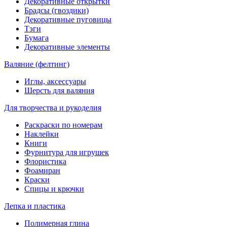
Декоративные открытки
Брадсы (гвоздики)
Декоративные пуговицы
Тэги
Бумага
Декоративные элементы
Валяние (фелтинг)
Иглы, аксессуары
Шерсть для валяния
Для творчества и рукоделия
Раскраски по номерам
Наклейки
Книги
Фурнитура для игрушек
Флористика
Фоамиран
Краски
Спицы и крючки
Лепка и пластика
Полимерная глина