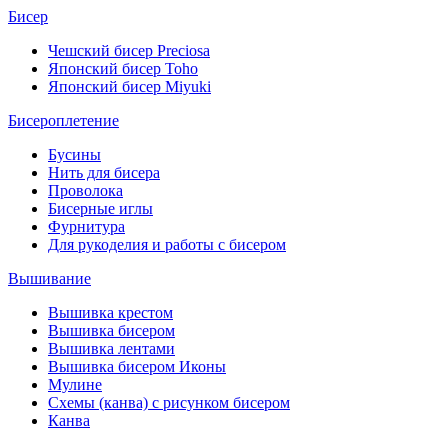
Бисер
Чешский бисер Preciosa
Японский бисер Toho
Японский бисер Miyuki
Бисероплетение
Бусины
Нить для бисера
Проволока
Бисерные иглы
Фурнитура
Для рукоделия и работы с бисером
Вышивание
Вышивка крестом
Вышивка бисером
Вышивка лентами
Вышивка бисером Иконы
Мулине
Схемы (канва) с рисунком бисером
Канва