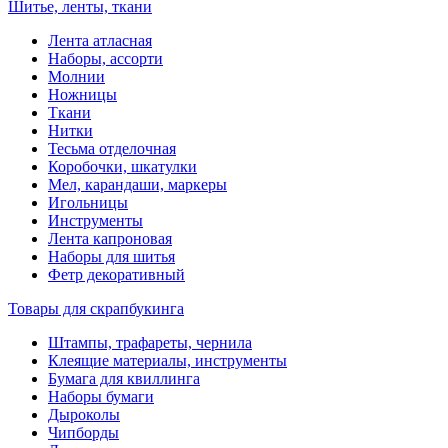
Шитье, ленты, ткани
Лента атласная
Наборы, ассорти
Молнии
Ножницы
Ткани
Нитки
Тесьма отделочная
Коробочки, шкатулки
Мел, карандаши, маркеры
Игольницы
Инструменты
Лента капроновая
Наборы для шитья
Фетр декоративный
Товары для скрапбукинга
Штампы, трафареты, чернила
Клеящие материалы, инструменты
Бумага для квиллинга
Наборы бумаги
Дыроколы
Чипборды