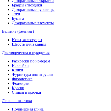
Декоративные открытки
Брадсы (гвоздики)
Декоративные пуговицы
Тэги
Бумага
Декоративные элементы
Валяние (фелтинг)
Иглы, аксессуары
Шерсть для валяния
Для творчества и рукоделия
Раскраски по номерам
Наклейки
Книги
Фурнитура для игрушек
Флористика
Фоамиран
Краски
Спицы и крючки
Лепка и пластика
Полимерная глина