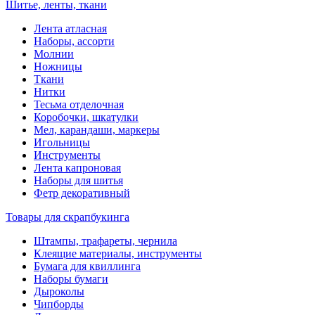
Шитье, ленты, ткани
Лента атласная
Наборы, ассорти
Молнии
Ножницы
Ткани
Нитки
Тесьма отделочная
Коробочки, шкатулки
Мел, карандаши, маркеры
Игольницы
Инструменты
Лента капроновая
Наборы для шитья
Фетр декоративный
Товары для скрапбукинга
Штампы, трафареты, чернила
Клеящие материалы, инструменты
Бумага для квиллинга
Наборы бумаги
Дыроколы
Чипборды