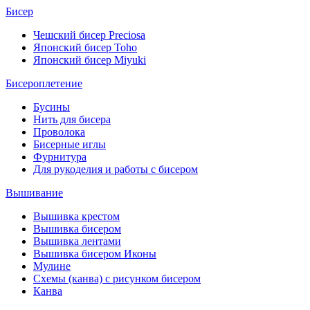
Бисер
Чешский бисер Preciosa
Японский бисер Toho
Японский бисер Miyuki
Бисероплетение
Бусины
Нить для бисера
Проволока
Бисерные иглы
Фурнитура
Для рукоделия и работы с бисером
Вышивание
Вышивка крестом
Вышивка бисером
Вышивка лентами
Вышивка бисером Иконы
Мулине
Схемы (канва) с рисунком бисером
Канва