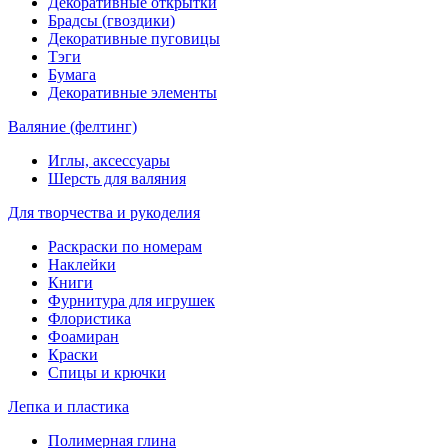
Декоративные открытки
Брадсы (гвоздики)
Декоративные пуговицы
Тэги
Бумага
Декоративные элементы
Валяние (фелтинг)
Иглы, аксессуары
Шерсть для валяния
Для творчества и рукоделия
Раскраски по номерам
Наклейки
Книги
Фурнитура для игрушек
Флористика
Фоамиран
Краски
Спицы и крючки
Лепка и пластика
Полимерная глина