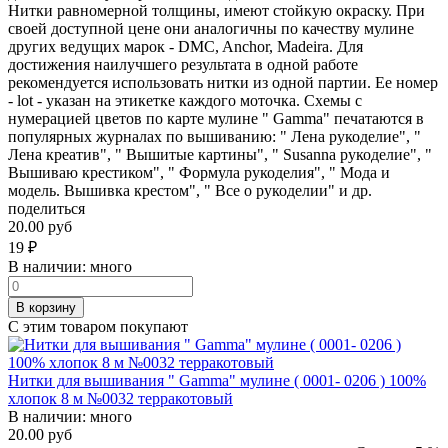
Нитки равномерной толщины, имеют стойкую окраску. При
своей доступной цене они аналогичны по качеству мулине
других ведущих марок - DMC, Anchor, Madeira. Для
достижения наилучшего результата в одной работе
рекомендуется использовать нитки из одной партии. Ее номер
- lot - указан на этикетке каждого моточка. Схемы с
нумерацией цветов по карте мулине " Gamma" печатаются в
популярных журналах по вышиванию: " Лена рукоделие", "
Лена креатив", " Вышитые картины", " Susanna рукоделие", "
Вышиваю крестиком", " Формула рукоделия", " Мода и
модель. Вышивка крестом", " Все о рукоделии" и др.
поделиться
20.00 руб
19
₽
В наличии:
много
В корзину
С этим товаром покупают
Нитки для вышивания " Gamma" мулине ( 0001- 0206 ) 100%
хлопок 8 м №0032 терракотовый
В наличии:
много
20.00 руб