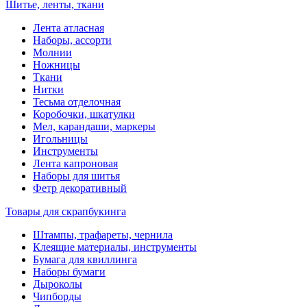
Шитье, ленты, ткани
Лента атласная
Наборы, ассорти
Молнии
Ножницы
Ткани
Нитки
Тесьма отделочная
Коробочки, шкатулки
Мел, карандаши, маркеры
Игольницы
Инструменты
Лента капроновая
Наборы для шитья
Фетр декоративный
Товары для скрапбукинга
Штампы, трафареты, чернила
Клеящие материалы, инструменты
Бумага для квиллинга
Наборы бумаги
Дыроколы
Чипборды