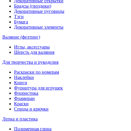
Декоративные открытки
Брадсы (гвоздики)
Декоративные пуговицы
Тэги
Бумага
Декоративные элементы
Валяние (фелтинг)
Иглы, аксессуары
Шерсть для валяния
Для творчества и рукоделия
Раскраски по номерам
Наклейки
Книги
Фурнитура для игрушек
Флористика
Фоамиран
Краски
Спицы и крючки
Лепка и пластика
Полимерная глина