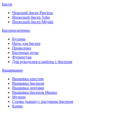
Бисер
Чешский бисер Preciosa
Японский бисер Toho
Японский бисер Miyuki
Бисероплетение
Бусины
Нить для бисера
Проволока
Бисерные иглы
Фурнитура
Для рукоделия и работы с бисером
Вышивание
Вышивка крестом
Вышивка бисером
Вышивка лентами
Вышивка бисером Иконы
Мулине
Схемы (канва) с рисунком бисером
Канва