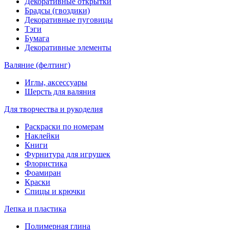
Декоративные открытки
Брадсы (гвоздики)
Декоративные пуговицы
Тэги
Бумага
Декоративные элементы
Валяние (фелтинг)
Иглы, аксессуары
Шерсть для валяния
Для творчества и рукоделия
Раскраски по номерам
Наклейки
Книги
Фурнитура для игрушек
Флористика
Фоамиран
Краски
Спицы и крючки
Лепка и пластика
Полимерная глина