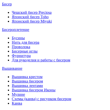
Бисер
Чешский бисер Preciosa
Японский бисер Toho
Японский бисер Miyuki
Бисероплетение
Бусины
Нить для бисера
Проволока
Бисерные иглы
Фурнитура
Для рукоделия и работы с бисером
Вышивание
Вышивка крестом
Вышивка бисером
Вышивка лентами
Вышивка бисером Иконы
Мулине
Схемы (канва) с рисунком бисером
Канва