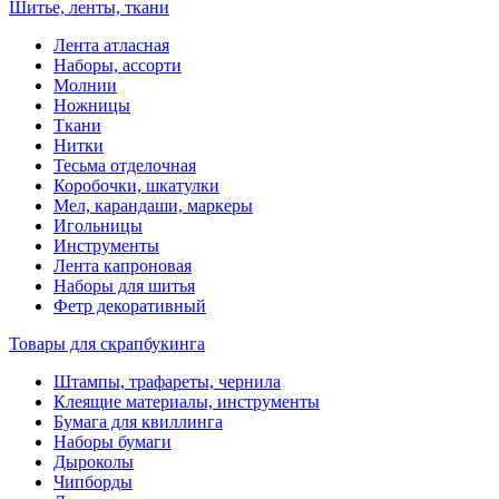
Шитье, ленты, ткани
Лента атласная
Наборы, ассорти
Молнии
Ножницы
Ткани
Нитки
Тесьма отделочная
Коробочки, шкатулки
Мел, карандаши, маркеры
Игольницы
Инструменты
Лента капроновая
Наборы для шитья
Фетр декоративный
Товары для скрапбукинга
Штампы, трафареты, чернила
Клеящие материалы, инструменты
Бумага для квиллинга
Наборы бумаги
Дыроколы
Чипборды