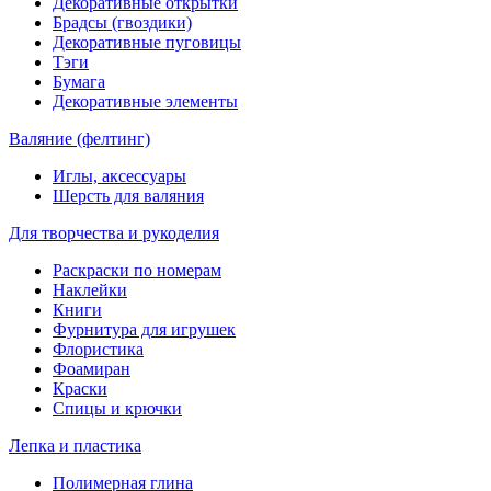
Декоративные открытки
Брадсы (гвоздики)
Декоративные пуговицы
Тэги
Бумага
Декоративные элементы
Валяние (фелтинг)
Иглы, аксессуары
Шерсть для валяния
Для творчества и рукоделия
Раскраски по номерам
Наклейки
Книги
Фурнитура для игрушек
Флористика
Фоамиран
Краски
Спицы и крючки
Лепка и пластика
Полимерная глина