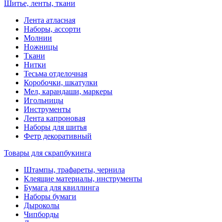
Шитье, ленты, ткани
Лента атласная
Наборы, ассорти
Молнии
Ножницы
Ткани
Нитки
Тесьма отделочная
Коробочки, шкатулки
Мел, карандаши, маркеры
Игольницы
Инструменты
Лента капроновая
Наборы для шитья
Фетр декоративный
Товары для скрапбукинга
Штампы, трафареты, чернила
Клеящие материалы, инструменты
Бумага для квиллинга
Наборы бумаги
Дыроколы
Чипборды