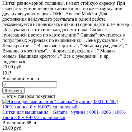
Нитки равномерной толщины, имеют стойкую окраску. При
своей доступной цене они аналогичны по качеству мулине
других ведущих марок - DMC, Anchor, Madeira. Для
достижения наилучшего результата в одной работе
рекомендуется использовать нитки из одной партии. Ее номер
- lot - указан на этикетке каждого моточка. Схемы с
нумерацией цветов по карте мулине " Gamma" печатаются в
популярных журналах по вышиванию: " Лена рукоделие", "
Лена креатив", " Вышитые картины", " Susanna рукоделие", "
Вышиваю крестиком", " Формула рукоделия", " Мода и
модель. Вышивка крестом", " Все о рукоделии" и др.
поделиться
20.00 руб
19
₽
В наличии:
много
В корзину
С этим товаром покупают
Нитки для вышивания " Gamma" мулине ( 0001- 0206 ) 100%
хлопок 8 м №0072 св. лиловый
В наличии:
68 шт
20.00 руб