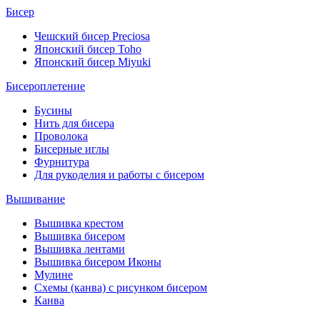
Бисер
Чешский бисер Preciosa
Японский бисер Toho
Японский бисер Miyuki
Бисероплетение
Бусины
Нить для бисера
Проволока
Бисерные иглы
Фурнитура
Для рукоделия и работы с бисером
Вышивание
Вышивка крестом
Вышивка бисером
Вышивка лентами
Вышивка бисером Иконы
Мулине
Схемы (канва) с рисунком бисером
Канва