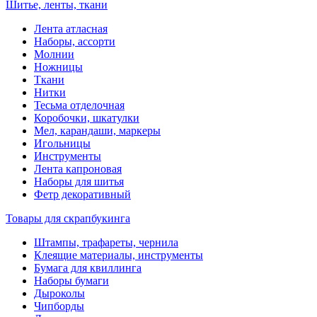
Шитье, ленты, ткани
Лента атласная
Наборы, ассорти
Молнии
Ножницы
Ткани
Нитки
Тесьма отделочная
Коробочки, шкатулки
Мел, карандаши, маркеры
Игольницы
Инструменты
Лента капроновая
Наборы для шитья
Фетр декоративный
Товары для скрапбукинга
Штампы, трафареты, чернила
Клеящие материалы, инструменты
Бумага для квиллинга
Наборы бумаги
Дыроколы
Чипборды