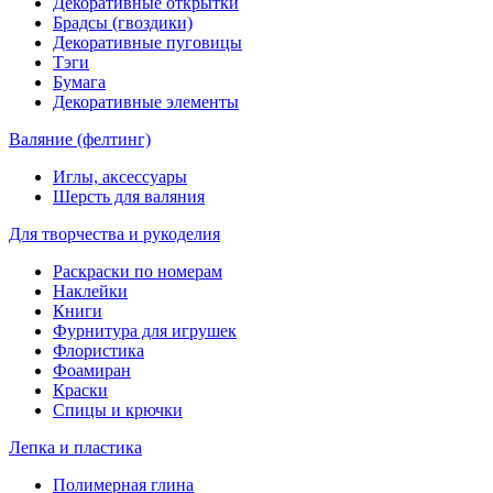
Декоративные открытки
Брадсы (гвоздики)
Декоративные пуговицы
Тэги
Бумага
Декоративные элементы
Валяние (фелтинг)
Иглы, аксессуары
Шерсть для валяния
Для творчества и рукоделия
Раскраски по номерам
Наклейки
Книги
Фурнитура для игрушек
Флористика
Фоамиран
Краски
Спицы и крючки
Лепка и пластика
Полимерная глина