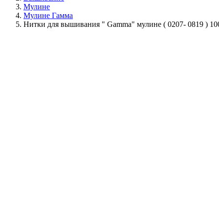
Мулине
Мулине Гамма
Нитки для вышивания " Gamma" мулине ( 0207- 0819 ) 1