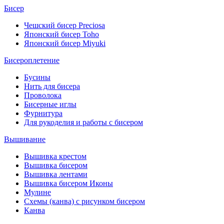
Бисер
Чешский бисер Preciosa
Японский бисер Toho
Японский бисер Miyuki
Бисероплетение
Бусины
Нить для бисера
Проволока
Бисерные иглы
Фурнитура
Для рукоделия и работы с бисером
Вышивание
Вышивка крестом
Вышивка бисером
Вышивка лентами
Вышивка бисером Иконы
Мулине
Схемы (канва) с рисунком бисером
Канва