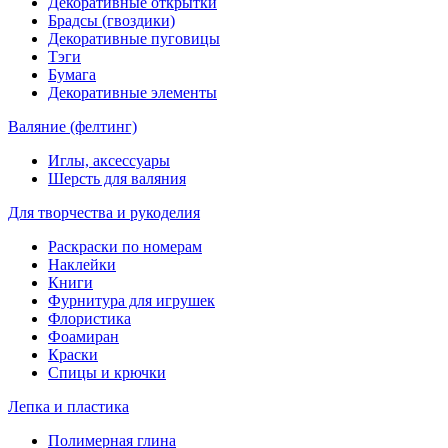
Декоративные открытки
Брадсы (гвоздики)
Декоративные пуговицы
Тэги
Бумага
Декоративные элементы
Валяние (фелтинг)
Иглы, аксессуары
Шерсть для валяния
Для творчества и рукоделия
Раскраски по номерам
Наклейки
Книги
Фурнитура для игрушек
Флористика
Фоамиран
Краски
Спицы и крючки
Лепка и пластика
Полимерная глина