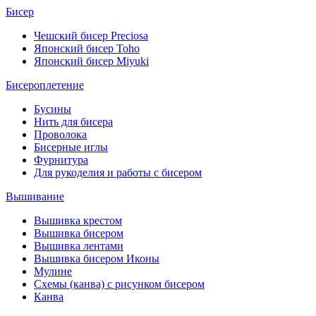
Бисер
Чешский бисер Preciosa
Японский бисер Toho
Японский бисер Miyuki
Бисероплетение
Бусины
Нить для бисера
Проволока
Бисерные иглы
Фурнитура
Для рукоделия и работы с бисером
Вышивание
Вышивка крестом
Вышивка бисером
Вышивка лентами
Вышивка бисером Иконы
Мулине
Схемы (канва) с рисунком бисером
Канва