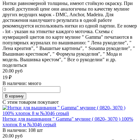
Нитки равномерной толщины, имеют стойкую окраску. При
своей доступной цене они аналогичны по качеству мулине
других ведущих марок - DMC, Anchor, Madeira. Для
достижения наилучшего результата в одной работе
рекомендуется использовать нитки из одной партии. Ее номер
- lot - указан на этикетке каждого моточка. Схемы с
нумерацией цветов по карте мулине " Gamma" печатаются в
популярных журналах по вышиванию: " Лена рукоделие", "
Лена креатив", " Вышитые картины", " Susanna рукоделие", "
Вышиваю крестиком", " Формула рукоделия", " Мода и
модель. Вышивка крестом", " Все о рукоделии" и др.
поделиться
20.00 руб
19
₽
В наличии:
много
В корзину
С этим товаром покупают
Нитки для вышивания " Gamma" мулине ( 0820- 3070 ) 100%
хлопок 8 м №3046 серый
В наличии:
108 шт
20.00 руб