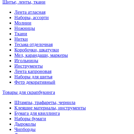
Шитье, ленты, ткани
Лента атласная
Наборы, ассорти
Молнии
Ножницы
Ткани
Нитки
Тесьма отделочная
Коробочки, шкатулки
Мел, карандаши, маркеры
Игольницы
Инструменты
Лента капроновая
Наборы для шитья
Фетр декоративный
Товары для скрапбукинга
Штампы, трафареты, чернила
Клеящие материалы, инструменты
Бумага для квиллинга
Наборы бумаги
Дыроколы
Чипборды