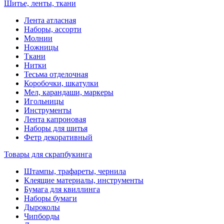
Шитье, ленты, ткани
Лента атласная
Наборы, ассорти
Молнии
Ножницы
Ткани
Нитки
Тесьма отделочная
Коробочки, шкатулки
Мел, карандаши, маркеры
Игольницы
Инструменты
Лента капроновая
Наборы для шитья
Фетр декоративный
Товары для скрапбукинга
Штампы, трафареты, чернила
Клеящие материалы, инструменты
Бумага для квиллинга
Наборы бумаги
Дыроколы
Чипборды