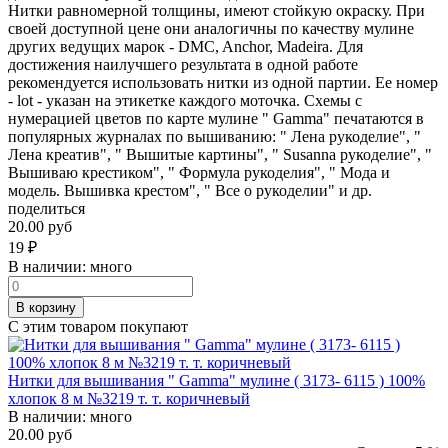
Нитки равномерной толщины, имеют стойкую окраску. При
своей доступной цене они аналогичны по качеству мулине
других ведущих марок - DMC, Anchor, Madeira. Для
достижения наилучшего результата в одной работе
рекомендуется использовать нитки из одной партии. Ее номер
- lot - указан на этикетке каждого моточка. Схемы с
нумерацией цветов по карте мулине " Gamma" печатаются в
популярных журналах по вышиванию: " Лена рукоделие", "
Лена креатив", " Вышитые картины", " Susanna рукоделие", "
Вышиваю крестиком", " Формула рукоделия", " Мода и
модель. Вышивка крестом", " Все о рукоделии" и др.
поделиться
20.00 руб
19
₽
В наличии:
много
В корзину
С этим товаром покупают
Нитки для вышивания " Gamma" мулине ( 3173- 6115 ) 100%
хлопок 8 м №3219 т. т. коричневый
В наличии:
много
20.00 руб