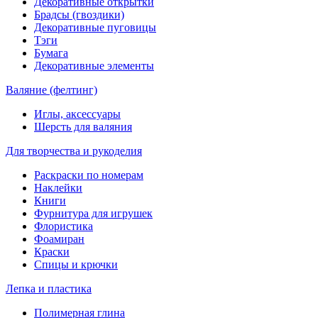
Декоративные открытки
Брадсы (гвоздики)
Декоративные пуговицы
Тэги
Бумага
Декоративные элементы
Валяние (фелтинг)
Иглы, аксессуары
Шерсть для валяния
Для творчества и рукоделия
Раскраски по номерам
Наклейки
Книги
Фурнитура для игрушек
Флористика
Фоамиран
Краски
Спицы и крючки
Лепка и пластика
Полимерная глина