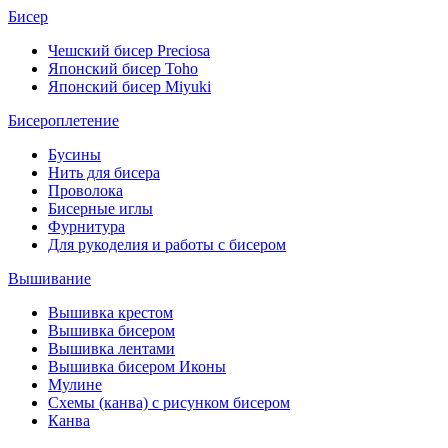
Бисер
Чешский бисер Preciosa
Японский бисер Toho
Японский бисер Miyuki
Бисероплетение
Бусины
Нить для бисера
Проволока
Бисерные иглы
Фурнитура
Для рукоделия и работы с бисером
Вышивание
Вышивка крестом
Вышивка бисером
Вышивка лентами
Вышивка бисером Иконы
Мулине
Схемы (канва) с рисунком бисером
Канва