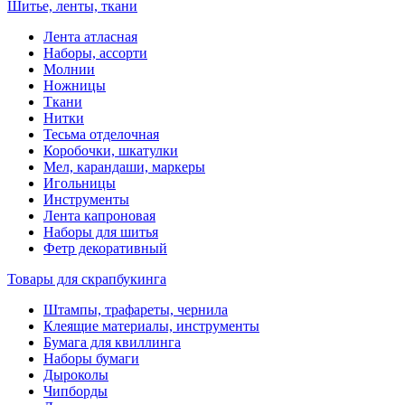
Шитье, ленты, ткани
Лента атласная
Наборы, ассорти
Молнии
Ножницы
Ткани
Нитки
Тесьма отделочная
Коробочки, шкатулки
Мел, карандаши, маркеры
Игольницы
Инструменты
Лента капроновая
Наборы для шитья
Фетр декоративный
Товары для скрапбукинга
Штампы, трафареты, чернила
Клеящие материалы, инструменты
Бумага для квиллинга
Наборы бумаги
Дыроколы
Чипборды