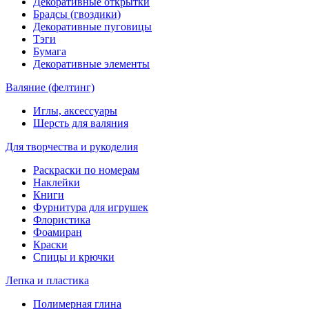
Декоративные открытки
Брадсы (гвоздики)
Декоративные пуговицы
Тэги
Бумага
Декоративные элементы
Валяние (фелтинг)
Иглы, аксессуары
Шерсть для валяния
Для творчества и рукоделия
Раскраски по номерам
Наклейки
Книги
Фурнитура для игрушек
Флористика
Фоамиран
Краски
Спицы и крючки
Лепка и пластика
Полимерная глина