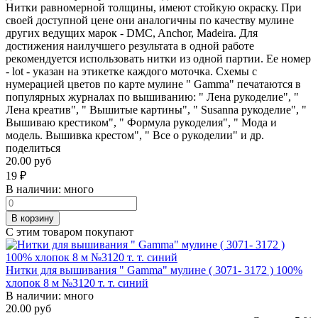
Нитки равномерной толщины, имеют стойкую окраску. При
своей доступной цене они аналогичны по качеству мулине
других ведущих марок - DMC, Anchor, Madeira. Для
достижения наилучшего результата в одной работе
рекомендуется использовать нитки из одной партии. Ее номер
- lot - указан на этикетке каждого моточка. Схемы с
нумерацией цветов по карте мулине " Gamma" печатаются в
популярных журналах по вышиванию: " Лена рукоделие", "
Лена креатив", " Вышитые картины", " Susanna рукоделие", "
Вышиваю крестиком", " Формула рукоделия", " Мода и
модель. Вышивка крестом", " Все о рукоделии" и др.
поделиться
20.00 руб
19
₽
В наличии:
много
В корзину
С этим товаром покупают
Нитки для вышивания " Gamma" мулине ( 3071- 3172 ) 100%
хлопок 8 м №3120 т. т. синий
В наличии:
много
20.00 руб