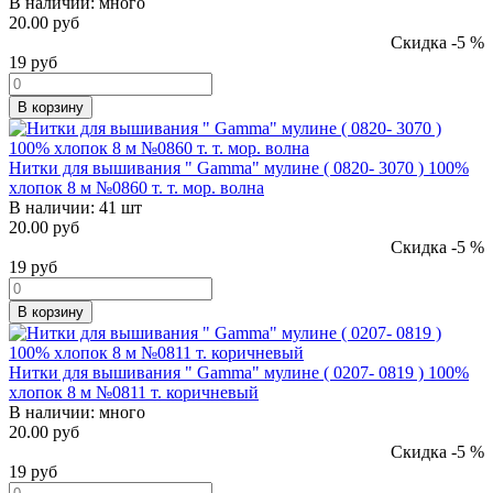
В наличии:
много
20.00 руб
Скидка -5 %
19
руб
В корзину
Нитки для вышивания " Gamma" мулине ( 0820- 3070 ) 100%
хлопок 8 м №0860 т. т. мор. волна
В наличии:
41 шт
20.00 руб
Скидка -5 %
19
руб
В корзину
Нитки для вышивания " Gamma" мулине ( 0207- 0819 ) 100%
хлопок 8 м №0811 т. коричневый
В наличии:
много
20.00 руб
Скидка -5 %
19
руб