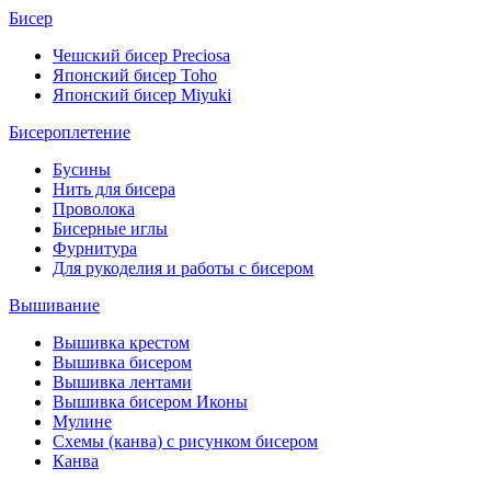
Бисер
Чешский бисер Preciosa
Японский бисер Toho
Японский бисер Miyuki
Бисероплетение
Бусины
Нить для бисера
Проволока
Бисерные иглы
Фурнитура
Для рукоделия и работы с бисером
Вышивание
Вышивка крестом
Вышивка бисером
Вышивка лентами
Вышивка бисером Иконы
Мулине
Схемы (канва) с рисунком бисером
Канва