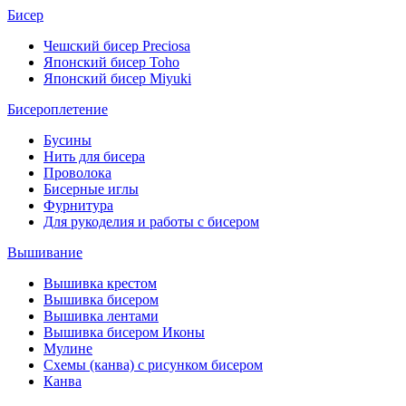
Бисер
Чешский бисер Preciosa
Японский бисер Toho
Японский бисер Miyuki
Бисероплетение
Бусины
Нить для бисера
Проволока
Бисерные иглы
Фурнитура
Для рукоделия и работы с бисером
Вышивание
Вышивка крестом
Вышивка бисером
Вышивка лентами
Вышивка бисером Иконы
Мулине
Схемы (канва) с рисунком бисером
Канва