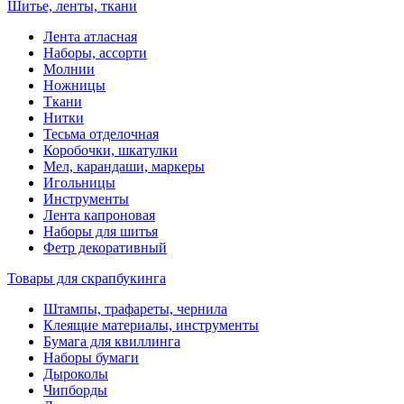
Шитье, ленты, ткани
Лента атласная
Наборы, ассорти
Молнии
Ножницы
Ткани
Нитки
Тесьма отделочная
Коробочки, шкатулки
Мел, карандаши, маркеры
Игольницы
Инструменты
Лента капроновая
Наборы для шитья
Фетр декоративный
Товары для скрапбукинга
Штампы, трафареты, чернила
Клеящие материалы, инструменты
Бумага для квиллинга
Наборы бумаги
Дыроколы
Чипборды