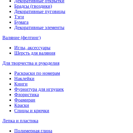
Декоративные открытки
Брадсы (гвоздики)
Декоративные пуговицы
Тэги
Бумага
Декоративные элементы
Валяние (фелтинг)
Иглы, аксессуары
Шерсть для валяния
Для творчества и рукоделия
Раскраски по номерам
Наклейки
Книги
Фурнитура для игрушек
Флористика
Фоамиран
Краски
Спицы и крючки
Лепка и пластика
Полимерная глина