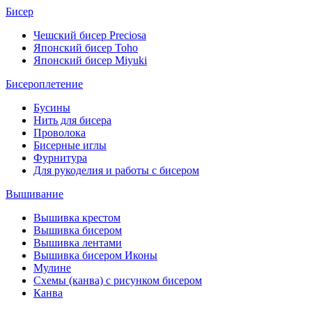
Бисер
Чешский бисер Preciosa
Японский бисер Toho
Японский бисер Miyuki
Бисероплетение
Бусины
Нить для бисера
Проволока
Бисерные иглы
Фурнитура
Для рукоделия и работы с бисером
Вышивание
Вышивка крестом
Вышивка бисером
Вышивка лентами
Вышивка бисером Иконы
Мулине
Схемы (канва) с рисунком бисером
Канва