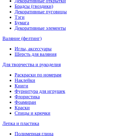
Декоративные открытки
Брадсы (гвоздики)
Декоративные пуговицы
Тэги
Бумага
Декоративные элементы
Валяние (фелтинг)
Иглы, аксессуары
Шерсть для валяния
Для творчества и рукоделия
Раскраски по номерам
Наклейки
Книги
Фурнитура для игрушек
Флористика
Фоамиран
Краски
Спицы и крючки
Лепка и пластика
Полимерная глина