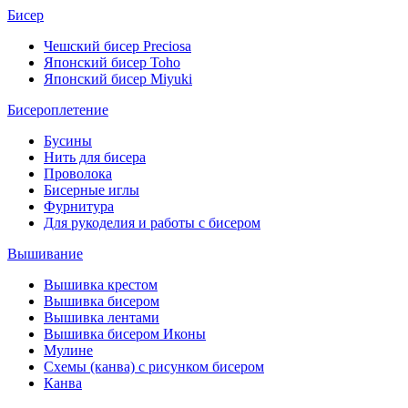
Бисер
Чешский бисер Preciosa
Японский бисер Toho
Японский бисер Miyuki
Бисероплетение
Бусины
Нить для бисера
Проволока
Бисерные иглы
Фурнитура
Для рукоделия и работы с бисером
Вышивание
Вышивка крестом
Вышивка бисером
Вышивка лентами
Вышивка бисером Иконы
Мулине
Схемы (канва) с рисунком бисером
Канва