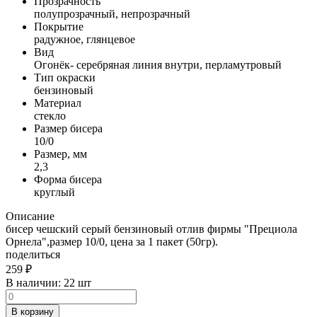
Прозрачность
полупрозрачный, непрозрачный
Покрытие
радужное, глянцевое
Вид
Огонёк- серебряная линия внутри, перламутровый
Тип окраски
бензиновый
Материал
стекло
Размер бисера
10/0
Размер, мм
2,3
Форма бисера
круглый
Описание
бисер чешский серый бензиновый отлив фирмы "Прециола
Орнела",размер 10/0, цена за 1 пакет (50гр).
поделиться
259
₽
В наличии:
22 шт
В корзину