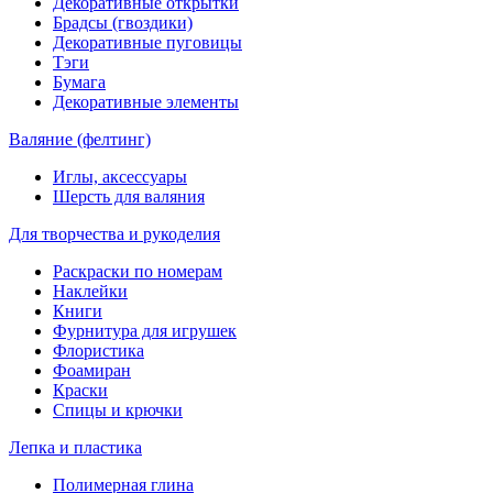
Декоративные открытки
Брадсы (гвоздики)
Декоративные пуговицы
Тэги
Бумага
Декоративные элементы
Валяние (фелтинг)
Иглы, аксессуары
Шерсть для валяния
Для творчества и рукоделия
Раскраски по номерам
Наклейки
Книги
Фурнитура для игрушек
Флористика
Фоамиран
Краски
Спицы и крючки
Лепка и пластика
Полимерная глина