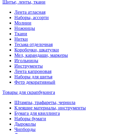
Шитье, ленты, ткани
Лента атласная
Наборы, ассорти
Молнии
Ножницы
Ткани
Нитки
Тесьма отделочная
Коробочки, шкатулки
Мел, карандаши, маркеры
Игольницы
Инструменты
Лента капроновая
Наборы для шитья
Фетр декоративный
Товары для скрапбукинга
Штампы, трафареты, чернила
Клеящие материалы, инструменты
Бумага для квиллинга
Наборы бумаги
Дыроколы
Чипборды