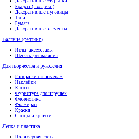
Декоративные открытки
Брадсы (гвоздики)
Декоративные пуговицы
Тэги
Бумага
Декоративные элементы
Валяние (фелтинг)
Иглы, аксессуары
Шерсть для валяния
Для творчества и рукоделия
Раскраски по номерам
Наклейки
Книги
Фурнитура для игрушек
Флористика
Фоамиран
Краски
Спицы и крючки
Лепка и пластика
Полимерная глина