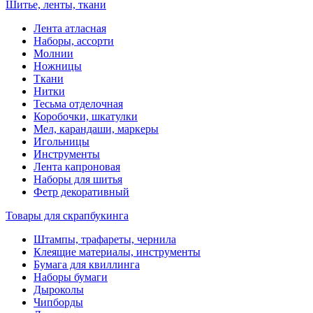
Шитье, ленты, ткани
Лента атласная
Наборы, ассорти
Молнии
Ножницы
Ткани
Нитки
Тесьма отделочная
Коробочки, шкатулки
Мел, карандаши, маркеры
Игольницы
Инструменты
Лента капроновая
Наборы для шитья
Фетр декоративный
Товары для скрапбукинга
Штампы, трафареты, чернила
Клеящие материалы, инструменты
Бумага для квиллинга
Наборы бумаги
Дыроколы
Чипборды