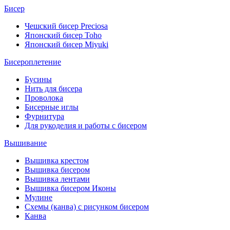
Бисер
Чешский бисер Preciosa
Японский бисер Toho
Японский бисер Miyuki
Бисероплетение
Бусины
Нить для бисера
Проволока
Бисерные иглы
Фурнитура
Для рукоделия и работы с бисером
Вышивание
Вышивка крестом
Вышивка бисером
Вышивка лентами
Вышивка бисером Иконы
Мулине
Схемы (канва) с рисунком бисером
Канва