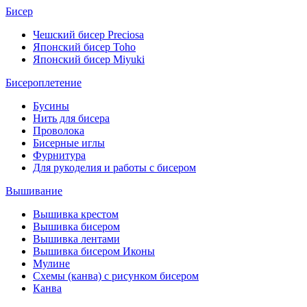
Бисер
Чешский бисер Preciosa
Японский бисер Toho
Японский бисер Miyuki
Бисероплетение
Бусины
Нить для бисера
Проволока
Бисерные иглы
Фурнитура
Для рукоделия и работы с бисером
Вышивание
Вышивка крестом
Вышивка бисером
Вышивка лентами
Вышивка бисером Иконы
Мулине
Схемы (канва) с рисунком бисером
Канва