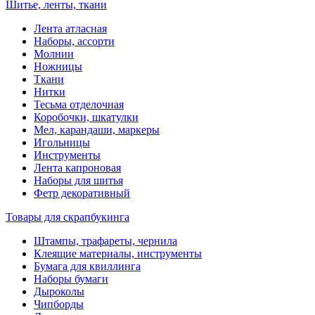
Шитье, ленты, ткани
Лента атласная
Наборы, ассорти
Молнии
Ножницы
Ткани
Нитки
Тесьма отделочная
Коробочки, шкатулки
Мел, карандаши, маркеры
Игольницы
Инструменты
Лента капроновая
Наборы для шитья
Фетр декоративный
Товары для скрапбукинга
Штампы, трафареты, чернила
Клеящие материалы, инструменты
Бумага для квиллинга
Наборы бумаги
Дыроколы
Чипборды