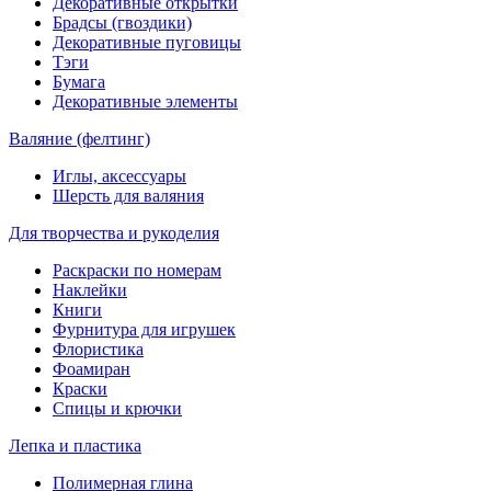
Декоративные открытки
Брадсы (гвоздики)
Декоративные пуговицы
Тэги
Бумага
Декоративные элементы
Валяние (фелтинг)
Иглы, аксессуары
Шерсть для валяния
Для творчества и рукоделия
Раскраски по номерам
Наклейки
Книги
Фурнитура для игрушек
Флористика
Фоамиран
Краски
Спицы и крючки
Лепка и пластика
Полимерная глина