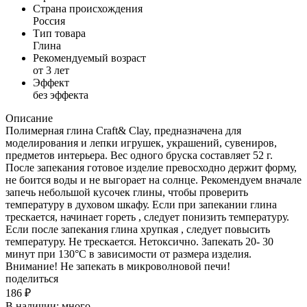
Страна происхождения
Россия
Тип товара
Глина
Рекомендуемый возраст
от 3 лет
Эффект
без эффекта
Описание
Полимерная глина Craft& Clay, предназначена для
моделирования и лепки игрушек, украшений, сувениров,
предметов интерьера. Вес одного бруска составляет 52 г.
После запекания готовое изделие превосходно держит форму,
не боится воды и не выгорает на солнце. Рекомендуем вначале
запечь небольшой кусочек глины, чтобы проверить
температуру в духовом шкафу. Если при запекании глина
трескается, начинает гореть , следует понизить температуру.
Если после запекания глина хрупкая , следует повысить
температуру. Не трескается. Нетоксично. Запекать 20- 30
минут при 130°C в зависимости от размера изделия.
Внимание! Не запекать в микроволновой печи!
поделиться
186
₽
В наличии:
много