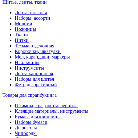
Шитье, ленты, ткани
Лента атласная
Наборы, ассорти
Молнии
Ножницы
Ткани
Нитки
Тесьма отделочная
Коробочки, шкатулки
Мел, карандаши, маркеры
Игольницы
Инструменты
Лента капроновая
Наборы для шитья
Фетр декоративный
Товары для скрапбукинга
Штампы, трафареты, чернила
Клеящие материалы, инструменты
Бумага для квиллинга
Наборы бумаги
Дыроколы
Чипборды