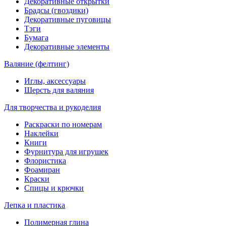
Декоративные открытки
Брадсы (гвоздики)
Декоративные пуговицы
Тэги
Бумага
Декоративные элементы
Валяние (фелтинг)
Иглы, аксессуары
Шерсть для валяния
Для творчества и рукоделия
Раскраски по номерам
Наклейки
Книги
Фурнитура для игрушек
Флористика
Фоамиран
Краски
Спицы и крючки
Лепка и пластика
Полимерная глина