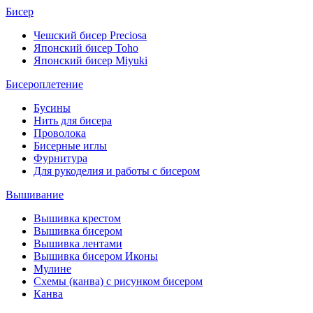
Бисер
Чешский бисер Preciosa
Японский бисер Toho
Японский бисер Miyuki
Бисероплетение
Бусины
Нить для бисера
Проволока
Бисерные иглы
Фурнитура
Для рукоделия и работы с бисером
Вышивание
Вышивка крестом
Вышивка бисером
Вышивка лентами
Вышивка бисером Иконы
Мулине
Схемы (канва) с рисунком бисером
Канва