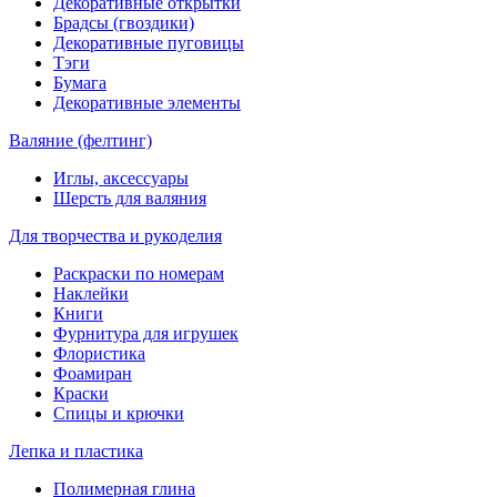
Декоративные открытки
Брадсы (гвоздики)
Декоративные пуговицы
Тэги
Бумага
Декоративные элементы
Валяние (фелтинг)
Иглы, аксессуары
Шерсть для валяния
Для творчества и рукоделия
Раскраски по номерам
Наклейки
Книги
Фурнитура для игрушек
Флористика
Фоамиран
Краски
Спицы и крючки
Лепка и пластика
Полимерная глина