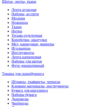
Шитье, ленты, ткани
Лента атласная
Наборы, ассорти
Молнии
Ножницы
Ткани
Нитки
Тесьма отделочная
Коробочки, шкатулки
Мел, карандаши, маркеры
Игольницы
Инструменты
Лента капроновая
Наборы для шитья
Фетр декоративный
Товары для скрапбукинга
Штампы, трафареты, чернила
Клеящие материалы, инструменты
Бумага для квиллинга
Наборы бумаги
Дыроколы
Чипборды