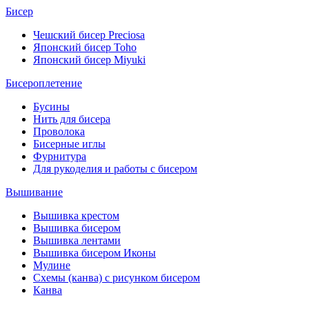
Бисер
Чешский бисер Preciosa
Японский бисер Toho
Японский бисер Miyuki
Бисероплетение
Бусины
Нить для бисера
Проволока
Бисерные иглы
Фурнитура
Для рукоделия и работы с бисером
Вышивание
Вышивка крестом
Вышивка бисером
Вышивка лентами
Вышивка бисером Иконы
Мулине
Схемы (канва) с рисунком бисером
Канва