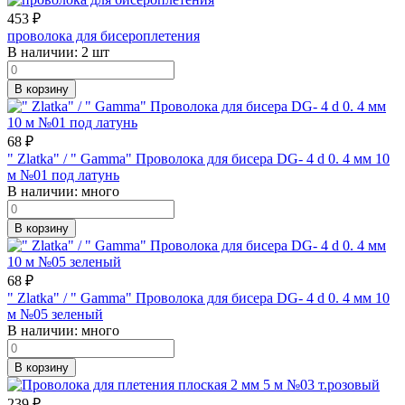
453
₽
проволока для бисероплетения
В наличии:
2 шт
В корзину
68
₽
" Zlatka" / " Gamma" Проволока для бисера DG- 4 d 0. 4 мм 10
м №01 под латунь
В наличии:
много
В корзину
68
₽
" Zlatka" / " Gamma" Проволока для бисера DG- 4 d 0. 4 мм 10
м №05 зеленый
В наличии:
много
В корзину
239
₽