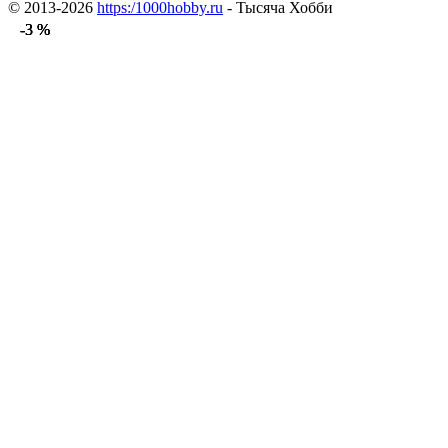
© 2013-2026
https:/1000hobby.ru
- Тысяча Хобби
-3 %
-3 %
-3 %