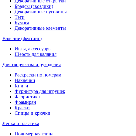
Декоративные открытки
Брадсы (гвоздики)
Декоративные пуговицы
Тэги
Бумага
Декоративные элементы
Валяние (фелтинг)
Иглы, аксессуары
Шерсть для валяния
Для творчества и рукоделия
Раскраски по номерам
Наклейки
Книги
Фурнитура для игрушек
Флористика
Фоамиран
Краски
Спицы и крючки
Лепка и пластика
Полимерная глина