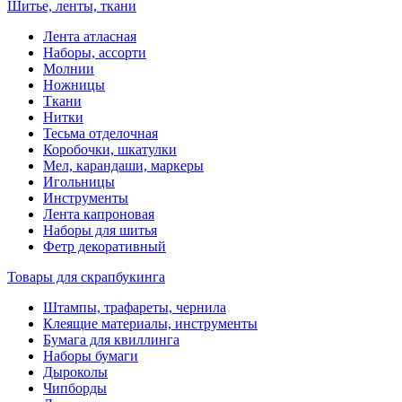
Шитье, ленты, ткани
Лента атласная
Наборы, ассорти
Молнии
Ножницы
Ткани
Нитки
Тесьма отделочная
Коробочки, шкатулки
Мел, карандаши, маркеры
Игольницы
Инструменты
Лента капроновая
Наборы для шитья
Фетр декоративный
Товары для скрапбукинга
Штампы, трафареты, чернила
Клеящие материалы, инструменты
Бумага для квиллинга
Наборы бумаги
Дыроколы
Чипборды