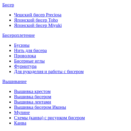
Бисер
Чешский бисер Preciosa
Японский бисер Toho
Японский бисер Miyuki
Бисероплетение
Бусины
Нить для бисера
Проволока
Бисерные иглы
Фурнитура
Для рукоделия и работы с бисером
Вышивание
Вышивка крестом
Вышивка бисером
Вышивка лентами
Вышивка бисером Иконы
Мулине
Схемы (канва) с рисунком бисером
Канва